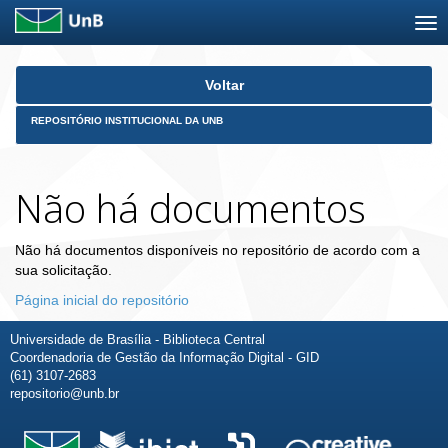
Skip
Voltar
navigation
REPOSITÓRIO INSTITUCIONAL DA UNB
Não há documentos
Não há documentos disponíveis no repositório de acordo com a
sua solicitação.
Página inicial do repositório
Universidade de Brasília - Biblioteca Central
Coordenadoria de Gestão da Informação Digital - GID
(61) 3107-2683
repositorio@unb.br