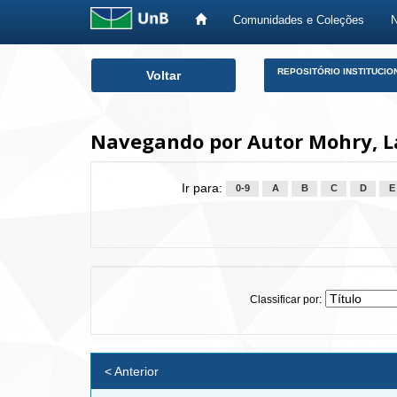
Comunidades e Coleções
Skip
REPOSITÓRIO INSTITUCIO
Voltar
navigation
Navegando por Autor Mohry, L
Ir para:
0-9
A
B
C
D
E
Classificar por:
< Anterior