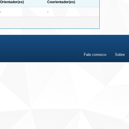
Orientador(es)
Coorientador(es)
-
-
Fale conosco
Sobre