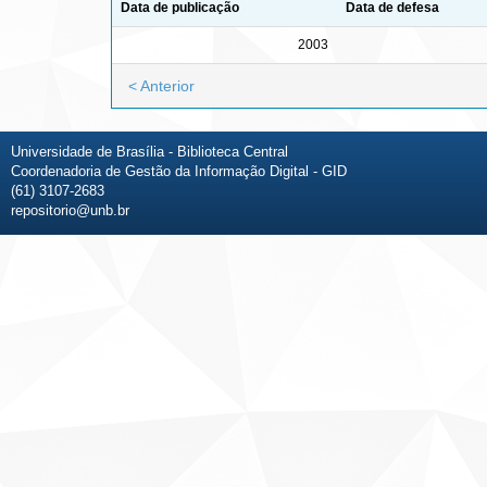
Data de publicação
Data de defesa
2003
< Anterior
Universidade de Brasília - Biblioteca Central
Coordenadoria de Gestão da Informação Digital - GID
(61) 3107-2683
repositorio@unb.br