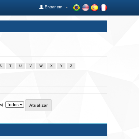
Entrar em:
S
T
U
V
W
X
Y
Z
s):