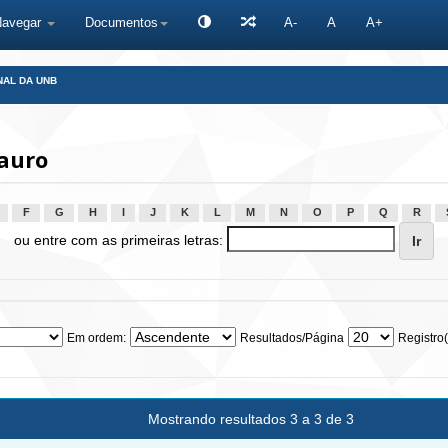
Navegar
Documentos
A-
A
A+
NAL DA UNB
auro
F
G
H
I
J
K
L
M
N
O
P
Q
R
ou entre com as primeiras letras:
Em ordem:
Resultados/Página
Registro(
Mostrando resultados 3 a 3 de 3