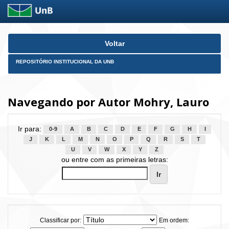
Skip
Voltar
navigation
REPOSITÓRIO INSTITUCIONAL DA UNB
Navegando por Autor Mohry, Lauro
Ir para:
0-9
A
B
C
D
E
F
G
H
I
J
K
L
M
N
O
P
Q
R
S
T
U
V
W
X
Y
Z
ou entre com as primeiras letras:
Classificar por:
Em ordem: