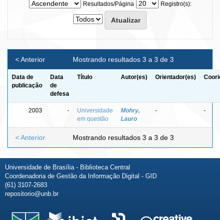
Resultados/Página
Registro(s):
< Anterior
Mostrando resultados 3 a 3 de 3
Data de
Data
Título
Autor(es)
Orientador(es)
Coori
publicação
de
defesa
2003
-
Universidade
Mohry,
-
-
em questão
Lauro
< Anterior
Mostrando resultados 3 a 3 de 3
Universidade de Brasília - Biblioteca Central
Coordenadoria de Gestão da Informação Digital - GID
(61) 3107-2683
repositorio@unb.br