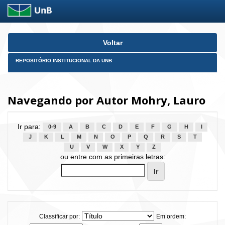
Skip
Voltar
navigation
REPOSITÓRIO INSTITUCIONAL DA UNB
Navegando por Autor Mohry, Lauro
Ir para:
0-9
A
B
C
D
E
F
G
H
I
J
K
L
M
N
O
P
Q
R
S
T
U
V
W
X
Y
Z
ou entre com as primeiras letras:
Classificar por:
Em ordem: