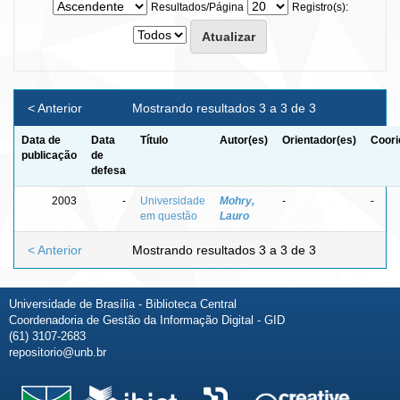
Resultados/Página
Registro(s):
< Anterior
Mostrando resultados 3 a 3 de 3
Data de
Data
Título
Autor(es)
Orientador(es)
Coori
publicação
de
defesa
2003
-
Universidade
Mohry,
-
-
em questão
Lauro
< Anterior
Mostrando resultados 3 a 3 de 3
Universidade de Brasília - Biblioteca Central
Coordenadoria de Gestão da Informação Digital - GID
(61) 3107-2683
repositorio@unb.br