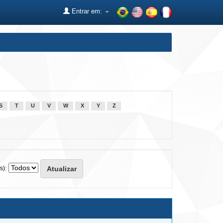
Entrar em:
S
T
U
V
W
X
Y
Z
s):