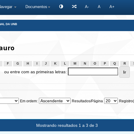
Navegar
Documentos
A-
A
A+
NAL DA UNB
auro
F
G
H
I
J
K
L
M
N
O
P
Q
R
ou entre com as primeiras letras:
Em ordem:
Resultados/Página
Registro(
Mostrando resultados 1 a 3 de 3