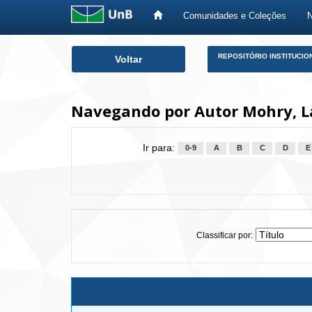
Comunidades e Coleções
Skip
REPOSITÓRIO INSTITUCIO
Voltar
navigation
Navegando por Autor Mohry, L
Ir para:
0-9
A
B
C
D
E
Classificar por: