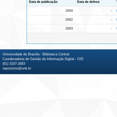
Data de publicação
Data de defesa
2004
-
2002
-
2003
-
Universidade de Brasília - Biblioteca Central
Coordenadoria de Gestão da Informação Digital - GID
(61) 3107-2683
repositorio@unb.br