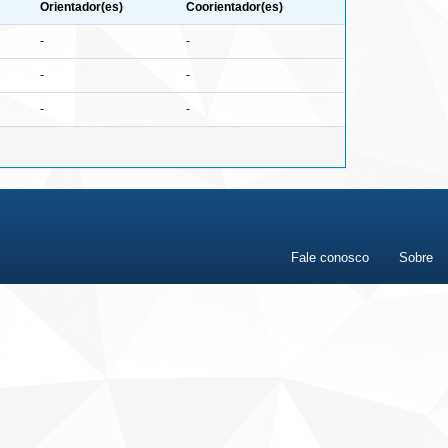
Orientador(es)
Coorientador(es)
-
-
-
-
-
-
Fale conosco
Sobre