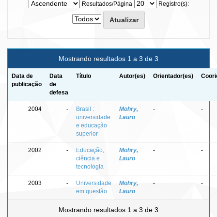
Resultados/Página
Registro(s):
Mostrando resultados 1 a 3 de 3
Data de
Data
Título
Autor(es)
Orientador(es)
Coori
publicação
de
defesa
2004
-
Brasil :
Mohry,
-
-
universidade
Lauro
e educação
superior
2002
-
Educação,
Mohry,
-
-
ciência e
Lauro
tecnologia
2003
-
Universidade
Mohry,
-
-
em questão
Lauro
Mostrando resultados 1 a 3 de 3