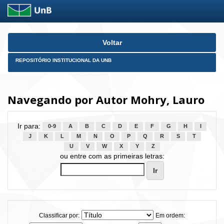
Skip
Voltar
navigation
REPOSITÓRIO INSTITUCIONAL DA UNB
Navegando por Autor Mohry, Lauro
Ir para:
0-9
A
B
C
D
E
F
G
H
I
J
K
L
M
N
O
P
Q
R
S
T
U
V
W
X
Y
Z
ou entre com as primeiras letras:
Classificar por:
Em ordem: