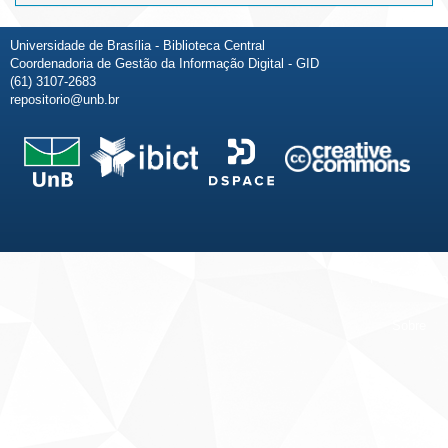
Universidade de Brasília - Biblioteca Central
Coordenadoria de Gestão da Informação Digital - GID
(61) 3107-2683
repositorio@unb.br
Fale conosco
Sobre