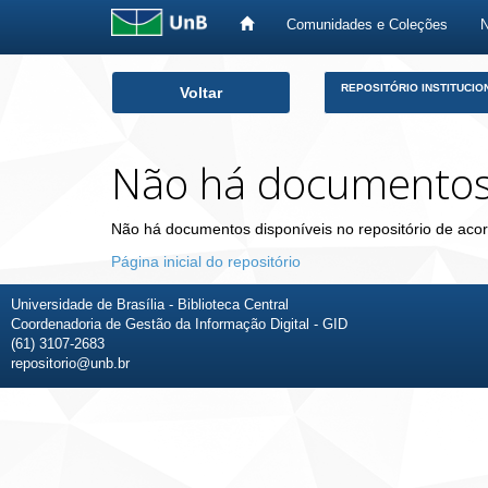
Comunidades e Coleções
Skip
REPOSITÓRIO INSTITUCIO
Voltar
navigation
Não há documento
Não há documentos disponíveis no repositório de acor
Página inicial do repositório
Universidade de Brasília - Biblioteca Central
Coordenadoria de Gestão da Informação Digital - GID
(61) 3107-2683
repositorio@unb.br