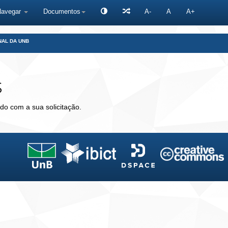
Navegar
Documentos
A-
A
A+
NAL DA UNB
s
do com a sua solicitação.