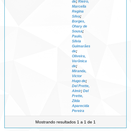
de
;
Rieiro,
Marcella
Regina
Silva
;
Borges,
Ohary de
Sousa
;
Paulo,
Silvia
Guimarães
de
;
Oliveira,
Verônica
de
;
Miranda,
Victor
Hugo de
;
Del Prette,
Almir
;
Del
Prette,
Zilda
Aparecida
Pereira
Mostrando resultados 1 a 1 de 1