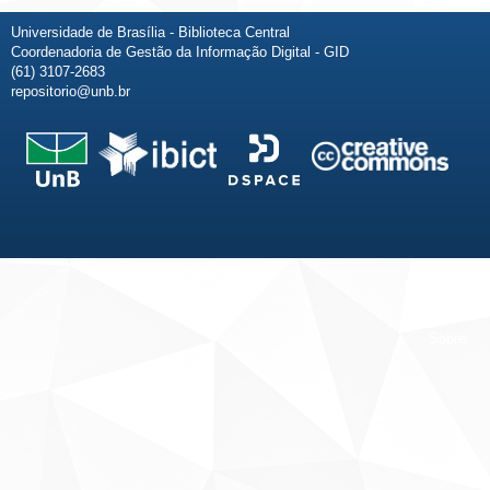
Universidade de Brasília - Biblioteca Central
Coordenadoria de Gestão da Informação Digital - GID
(61) 3107-2683
repositorio@unb.br
Fale conosco
Sobre