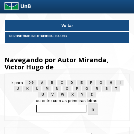
Skip
Voltar
navigation
REPOSITÓRIO INSTITUCIONAL DA UNB
Navegando por Autor Miranda,
Victor Hugo de
Ir para:
0-9
A
B
C
D
E
F
G
H
I
J
K
L
M
N
O
P
Q
R
S
T
U
V
W
X
Y
Z
ou entre com as primeiras letras: