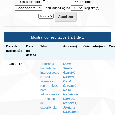
Classificar por:
Em ordem:
Resultados/Página
Registro(s):
Mostrando resultados 1 a 1 de 1
Data de
Data
Título
Autor(es)
Orientador(es)
Coo
publicação
de
defesa
Jan-2012
-
Programa de
Murta,
-
-
habilidades
Sheila
interpessoais
Giardini
;
e direitos
Ribeiro,
sexuais e
Danilo
reprodutivos
Cruvinel
;
para
Rosa,
adolescentes
Isabela de
: um relato
Oliveira
;
de
Menezes,
experiência
Jordana
Calil Lopes