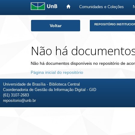
Comunidades e Coleções
Skip
REPOSITÓRIO INSTITUCIO
Voltar
navigation
Não há documento
Não há documentos disponíveis no repositório de acor
Página inicial do repositório
Universidade de Brasília - Biblioteca Central
Coordenadoria de Gestão da Informação Digital - GID
(61) 3107-2683
repositorio@unb.br