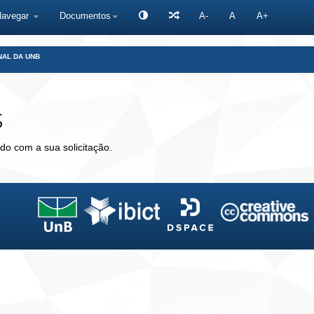
Navegar
Documentos
A-
A
A+
NAL DA UNB
s
do com a sua solicitação.