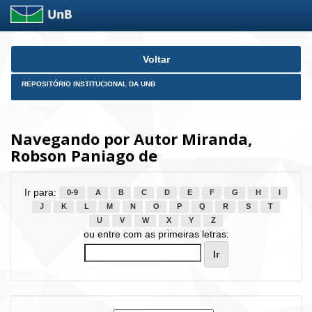
Skip
Voltar
navigation
REPOSITÓRIO INSTITUCIONAL DA UNB
Navegando por Autor Miranda,
Robson Paniago de
Ir para:
0-9
A
B
C
D
E
F
G
H
I
J
K
L
M
N
O
P
Q
R
S
T
U
V
W
X
Y
Z
ou entre com as primeiras letras: