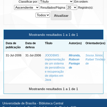
Classificar por:
Em ordem:
Resultados/Página
Registro(s):
Mostrando resultados 1 a 1 de 1
Data de
Data de
Título
Autor(es)
Orientador(es)
publicação
defesa
31-Jul-2006
31-Jul-2006
JOODBMS :
Miranda,
Sousa Júnior,
implementação
Robson
Rafael Timóteo
de um sistema
Paniago
de
de persistência
de
e recuperação
de objetos em
Java
Mostrando resultados 1 a 1 de 1
Universidade de Brasília - Biblioteca Central