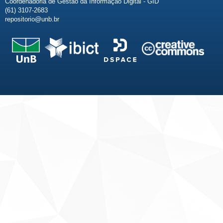
Coordenadoria de Gestão da Informação Digital - GID
(61) 3107-2683
repositorio@unb.br
Fale conosco
Sobre