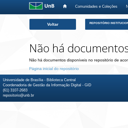
Comunidades e Coleções
Skip
REPOSITÓRIO INSTITUCIO
Voltar
navigation
Não há documento
Não há documentos disponíveis no repositório de acor
Página inicial do repositório
Universidade de Brasília - Biblioteca Central
Coordenadoria de Gestão da Informação Digital - GID
(61) 3107-2683
repositorio@unb.br