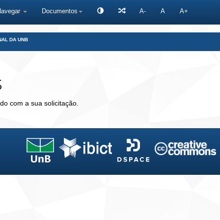
Navegar
Documentos
A-
A
A+
NAL DA UNB
s
do com a sua solicitação.