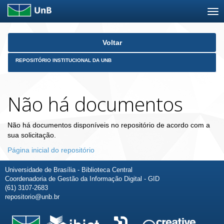
Skip
Voltar
navigation
REPOSITÓRIO INSTITUCIONAL DA UNB
Não há documentos
Não há documentos disponíveis no repositório de acordo com a
sua solicitação.
Página inicial do repositório
Universidade de Brasília - Biblioteca Central
Coordenadoria de Gestão da Informação Digital - GID
(61) 3107-2683
repositorio@unb.br