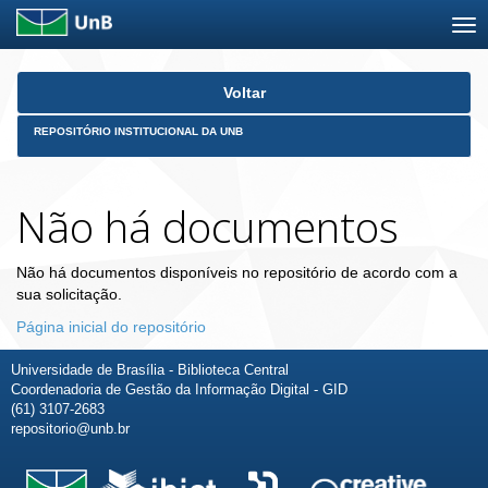
Skip
Voltar
navigation
REPOSITÓRIO INSTITUCIONAL DA UNB
Não há documentos
Não há documentos disponíveis no repositório de acordo com a
sua solicitação.
Página inicial do repositório
Universidade de Brasília - Biblioteca Central
Coordenadoria de Gestão da Informação Digital - GID
(61) 3107-2683
repositorio@unb.br