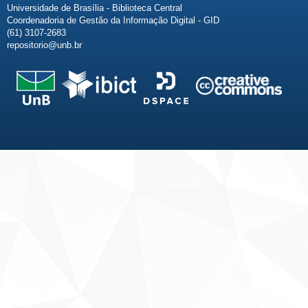
Universidade de Brasília - Biblioteca Central
Coordenadoria de Gestão da Informação Digital - GID
(61) 3107-2683
repositorio@unb.br
Fale conosco
Sobre