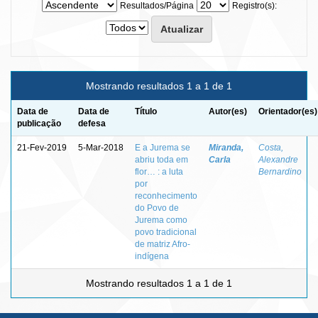
Resultados/Página
Registro(s):
Mostrando resultados 1 a 1 de 1
Data de
Data de
Título
Autor(es)
Orientador(es)
publicação
defesa
21-Fev-2019
5-Mar-2018
E a Jurema se
Miranda,
Costa,
abriu toda em
Carla
Alexandre
flor… : a luta
Bernardino
por
reconhecimento
do Povo de
Jurema como
povo tradicional
de matriz Afro-
indígena
Mostrando resultados 1 a 1 de 1