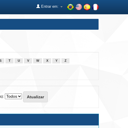
Entrar em:
S
T
U
V
W
X
Y
Z
s):