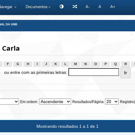
Navegar
Documentos
A-
A
A+
NAL DA UNB
 Carla
F
G
H
I
J
K
L
M
N
O
P
Q
R
ou entre com as primeiras letras:
Em ordem:
Resultados/Página
Registro(
Mostrando resultados 1 a 1 de 1