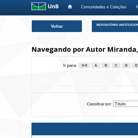
Comunidades e Coleções
Skip
REPOSITÓRIO INSTITUCIO
Voltar
navigation
Navegando por Autor Miranda,
Ir para:
0-9
A
B
C
D
E
Classificar por: