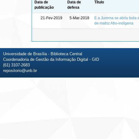
Data de
Data de
Título
publicação
defesa
21-Fev-2019
5-Mar-2018
E a Jurema se abriu toda 
de matriz Afro-indígena
Universidade de Brasília - Biblioteca Central
Coordenadoria de Gestão da Informação Digital - GID
(61) 3107-2683
repositorio@unb.br