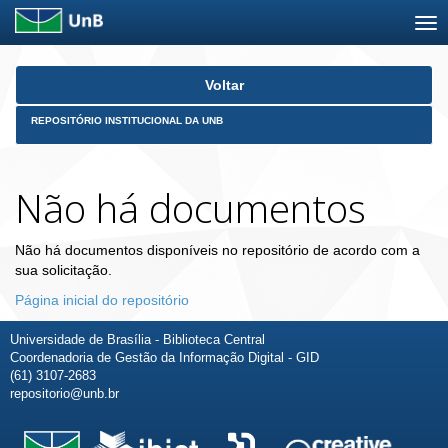
Skip
Voltar
navigation
REPOSITÓRIO INSTITUCIONAL DA UNB
Não há documentos
Não há documentos disponíveis no repositório de acordo com a
sua solicitação.
Página inicial do repositório
Universidade de Brasília - Biblioteca Central
Coordenadoria de Gestão da Informação Digital - GID
(61) 3107-2683
repositorio@unb.br