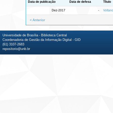
Data de publicação
Data de defesa
Título
Dez-2017
-
Voltan
< Anterior
Universidade de Brasília - Biblioteca Central
Coordenadoria de Gestão da Informação Digital - GID
(61) 3107-2683
repositorio@unb.br