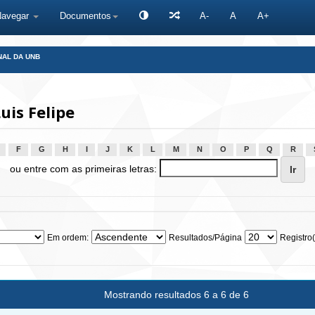
Navegar
Documentos
A-
A
A+
NAL DA UNB
uis Felipe
F
G
H
I
J
K
L
M
N
O
P
Q
R
ou entre com as primeiras letras:
Em ordem:
Resultados/Página
Registro(
Mostrando resultados 6 a 6 de 6