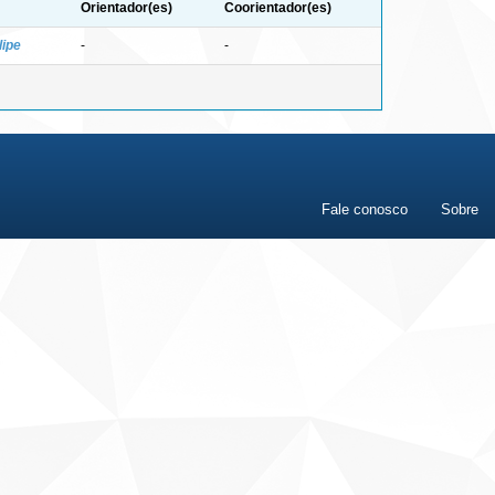
Orientador(es)
Coorientador(es)
lipe
-
-
Fale conosco
Sobre