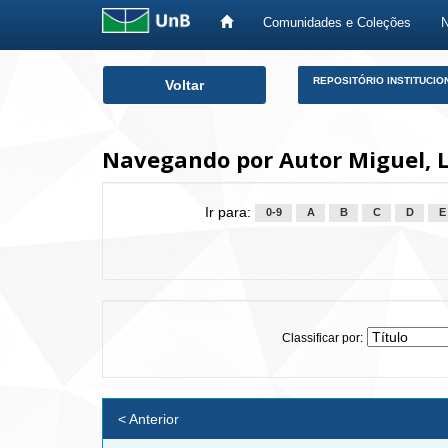
Comunidades e Coleções
Skip
REPOSITÓRIO INSTITUCIO
Voltar
navigation
Navegando por Autor Miguel, L
Ir para:
0-9
A
B
C
D
E
Classificar por:
< Anterior