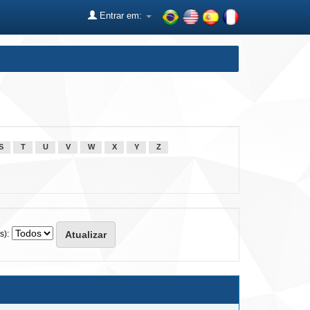
Entrar em:
S
T
U
V
W
X
Y
Z
s):