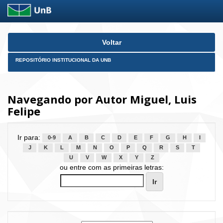
Skip
Voltar
navigation
REPOSITÓRIO INSTITUCIONAL DA UNB
Navegando por Autor Miguel, Luis
Felipe
Ir para:
0-9
A
B
C
D
E
F
G
H
I
J
K
L
M
N
O
P
Q
R
S
T
U
V
W
X
Y
Z
ou entre com as primeiras letras: