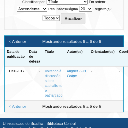
Classificar por:
Em ordem:
Resultados/Página
Registro(s):
< Anterior
Mostrando resultados 6 a 6 de 6
Data de
Data
Título
Autor(es)
Orientador(es)
Coori
publicação
de
defesa
Dez-2017
-
Voltando à
Miguel, Luis
-
-
discussão
Felipe
sobre
capitalismo
e
patriarcado
< Anterior
Mostrando resultados 6 a 6 de 6
Universidade de Brasília - Biblioteca Central