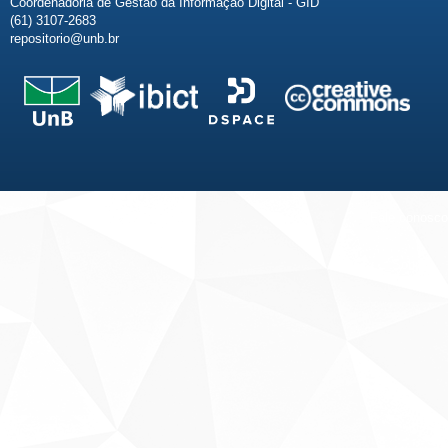
Coordenadoria de Gestão da Informação Digital - GID
(61) 3107-2683
repositorio@unb.br
Fale conosco
Sobre