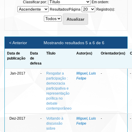
Classificar por:
Em ordem:
Resultados/Página
Registro(s):
< Anterior
Mostrando resultados 5 a 6 de 6
Data de
Data
Título
Autor(es)
Orientador(es)
C
publicação
de
defesa
Jan-2017
-
Resgatar a
Miguel, Luis
-
-
participação :
Felipe
democracia
participativa e
representação
política no
debate
contemporâneo
Dez-2017
-
Voltando à
Miguel, Luis
-
-
discussão
Felipe
sobre