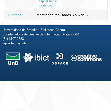
capitalismo e
patriarcado
< Anterior
Mostrando resultados 5 a 6 de 6
Universidade de Brasília - Biblioteca Central
Coordenadoria de Gestão da Informação Digital - GID
(61) 3107-2683
repositorio@unb.br
Fale conosco
Sobre