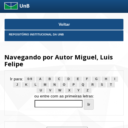
Skip
Voltar
navigation
REPOSITÓRIO INSTITUCIONAL DA UNB
Navegando por Autor Miguel, Luis
Felipe
Ir para:
0-9
A
B
C
D
E
F
G
H
I
J
K
L
M
N
O
P
Q
R
S
T
U
V
W
X
Y
Z
ou entre com as primeiras letras: