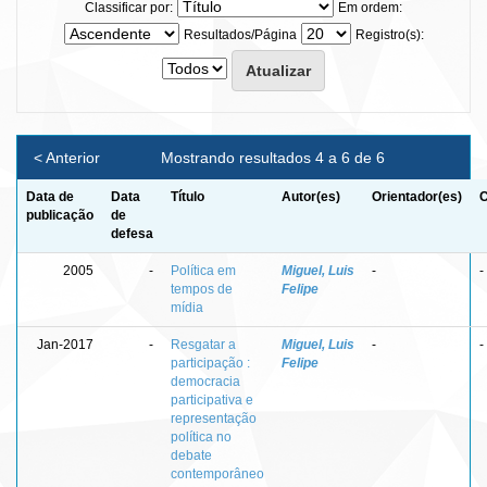
Classificar por:
Em ordem:
Resultados/Página
Registro(s):
< Anterior
Mostrando resultados 4 a 6 de 6
Data de
Data
Título
Autor(es)
Orientador(es)
C
publicação
de
defesa
2005
-
Política em
Miguel, Luis
-
-
tempos de
Felipe
mídia
Jan-2017
-
Resgatar a
Miguel, Luis
-
-
participação :
Felipe
democracia
participativa e
representação
política no
debate
contemporâneo