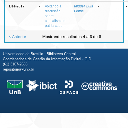
Dez-2017
-
Voltando à
Miguel, Luis
-
-
discussão
Felipe
sobre
capitalismo e
patriarcado
< Anterior
Mostrando resultados 4 a 6 de 6
Universidade de Brasília - Biblioteca Central
Coordenadoria de Gestão da Informação Digital - GID
(61) 3107-2683
repositorio@unb.br
Fale conosco