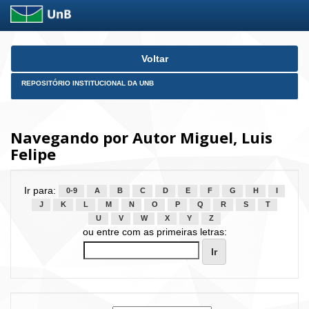
Skip
Voltar
navigation
REPOSITÓRIO INSTITUCIONAL DA UNB
Navegando por Autor Miguel, Luis
Felipe
Ir para:
0-9
A
B
C
D
E
F
G
H
I
J
K
L
M
N
O
P
Q
R
S
T
U
V
W
X
Y
Z
ou entre com as primeiras letras: