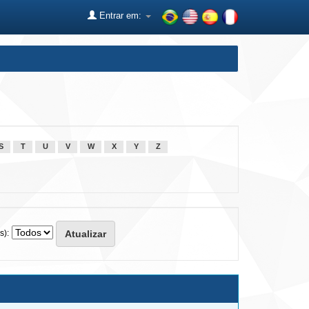
Entrar em:
S
T
U
V
W
X
Y
Z
s):