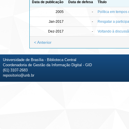
Data de publicação
Data de defesa
Título
2005
-
Política em tempos 
Jan-2017
-
Resgatar a particip
Dez-2017
-
Voltando à discussã
< Anterior
Universidade de Brasília - Biblioteca Central
Coordenadoria de Gestão da Informação Digital - GID
(61) 3107-2683
repositorio@unb.br