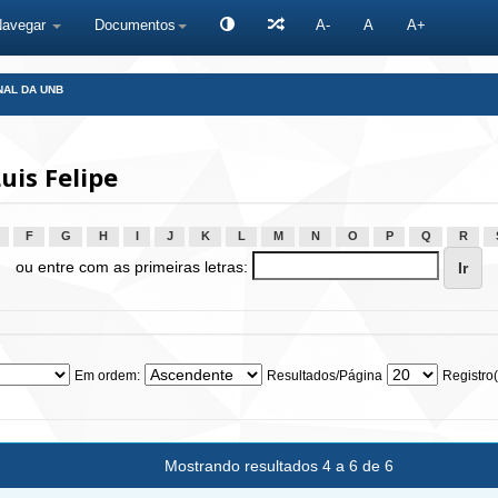
Navegar
Documentos
A-
A
A+
NAL DA UNB
uis Felipe
F
G
H
I
J
K
L
M
N
O
P
Q
R
ou entre com as primeiras letras:
Em ordem:
Resultados/Página
Registro(
Mostrando resultados 4 a 6 de 6