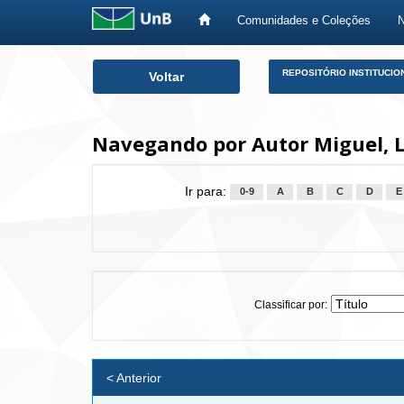
Comunidades e Coleções
Skip
REPOSITÓRIO INSTITUCIO
Voltar
navigation
Navegando por Autor Miguel, L
Ir para:
0-9
A
B
C
D
E
Classificar por:
< Anterior