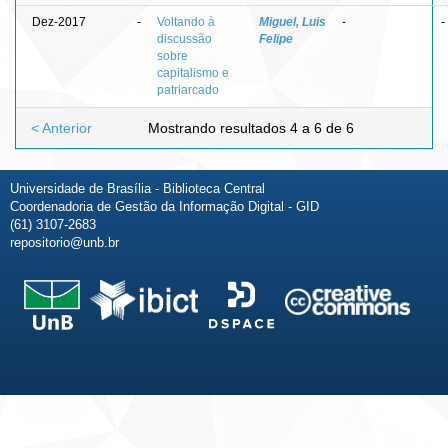
Dez-2017
-
Voltando à
Miguel, Luis
-
-
discussão
Felipe
sobre
capitalismo e
patriarcado
< Anterior
Mostrando resultados 4 a 6 de 6
Universidade de Brasília - Biblioteca Central
Coordenadoria de Gestão da Informação Digital - GID
(61) 3107-2683
repositorio@unb.br
Fale conosco