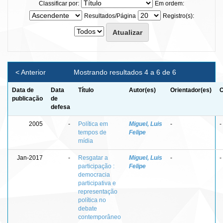
Classificar por:
Em ordem:
Resultados/Página
Registro(s):
< Anterior
Mostrando resultados 4 a 6 de 6
Data de
Data
Título
Autor(es)
Orientador(es)
C
publicação
de
defesa
2005
-
Política em
Miguel, Luis
-
-
tempos de
Felipe
mídia
Jan-2017
-
Resgatar a
Miguel, Luis
-
-
participação :
Felipe
democracia
participativa e
representação
política no
debate
contemporâneo