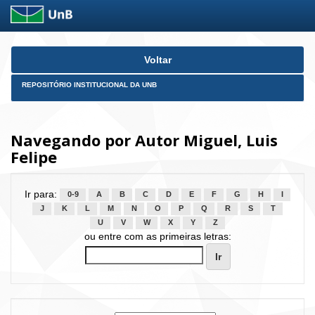
Skip
Voltar
navigation
REPOSITÓRIO INSTITUCIONAL DA UNB
Navegando por Autor Miguel, Luis
Felipe
Ir para:
0-9
A
B
C
D
E
F
G
H
I
J
K
L
M
N
O
P
Q
R
S
T
U
V
W
X
Y
Z
ou entre com as primeiras letras: