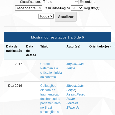
Classificar por:
Em ordem:
Resultados/Página
Registro(s):
Mostrando resultados 1 a 6 de 6
Data de
Data
Título
Autor(es)
Orientador(es)
publicação
de
defesa
2017
-
Carole
Miguel, Luis
-
Pateman e a
Felipe
crítica feminista
do contrato
Dez-2016
-
Coligações
Miguel, Luis
-
eleitorais e
Felipe
;
fragmentação
Assis, Pedro
das bancadas
Paulo
parlamentares
Ferreira
no Brasil :
Bispo de
simulações a