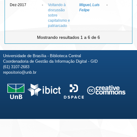
Dez-2017
-
Voltando à
Miguel, Luis
-
discussão
Felipe
sobre
capitalismo e
patriarcado
Mostrando resultados 1 a 6 de 6
Universidade de Brasília - Biblioteca Central
Coordenadoria de Gestão da Informação Digital - GID
(61) 3107-2683
repositorio@unb.br
Fale conosco