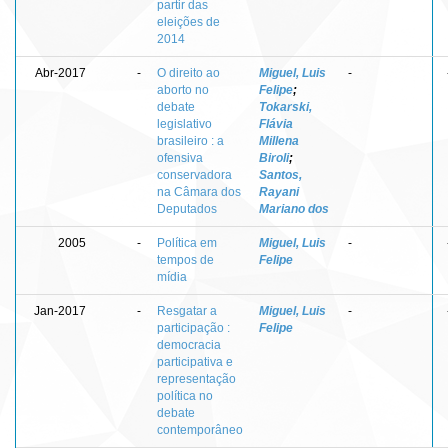
partir das
eleições de
2014
Abr-2017
-
O direito ao
Miguel, Luis
-
aborto no
Felipe
;
debate
Tokarski,
legislativo
Flávia
brasileiro : a
Millena
ofensiva
Biroli
;
conservadora
Santos,
na Câmara dos
Rayani
Deputados
Mariano dos
2005
-
Política em
Miguel, Luis
-
tempos de
Felipe
mídia
Jan-2017
-
Resgatar a
Miguel, Luis
-
participação :
Felipe
democracia
participativa e
representação
política no
debate
contemporâneo