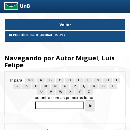
Skip
Voltar
navigation
REPOSITÓRIO INSTITUCIONAL DA UNB
Navegando por Autor Miguel, Luis
Felipe
Ir para:
0-9
A
B
C
D
E
F
G
H
I
J
K
L
M
N
O
P
Q
R
S
T
U
V
W
X
Y
Z
ou entre com as primeiras letras: