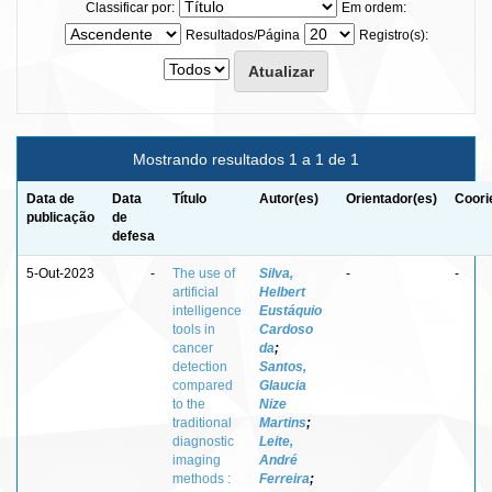
Classificar por:
Em ordem:
Resultados/Página
Registro(s):
Mostrando resultados 1 a 1 de 1
Data de
Data
Título
Autor(es)
Orientador(es)
Coori
publicação
de
defesa
5-Out-2023
-
The use of
Silva,
-
-
artificial
Helbert
intelligence
Eustáquio
tools in
Cardoso
cancer
da
;
detection
Santos,
compared
Glaucia
to the
Nize
traditional
Martins
;
diagnostic
Leite,
imaging
André
methods :
Ferreira
;