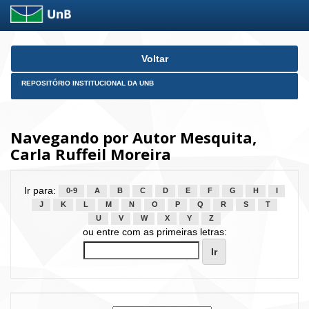
Skip
Voltar
navigation
REPOSITÓRIO INSTITUCIONAL DA UNB
Navegando por Autor Mesquita,
Carla Ruffeil Moreira
Ir para:
0-9
A
B
C
D
E
F
G
H
I
J
K
L
M
N
O
P
Q
R
S
T
U
V
W
X
Y
Z
ou entre com as primeiras letras: