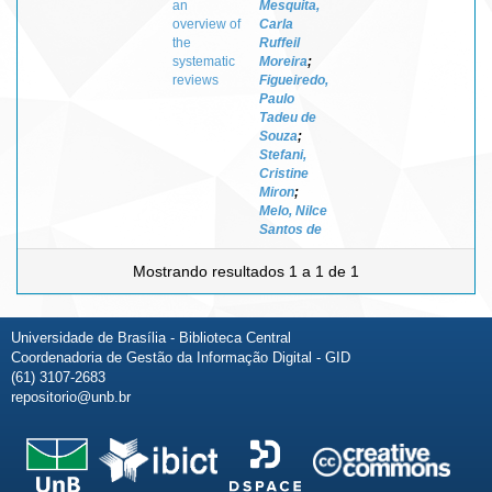
an
Mesquita,
overview of
Carla
the
Ruffeil
systematic
Moreira
;
reviews
Figueiredo,
Paulo
Tadeu de
Souza
;
Stefani,
Cristine
Miron
;
Melo, Nilce
Santos de
Mostrando resultados 1 a 1 de 1
Universidade de Brasília - Biblioteca Central
Coordenadoria de Gestão da Informação Digital - GID
(61) 3107-2683
repositorio@unb.br