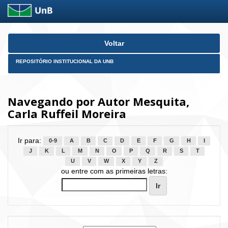
Skip
Voltar
navigation
REPOSITÓRIO INSTITUCIONAL DA UNB
Navegando por Autor Mesquita,
Carla Ruffeil Moreira
Ir para:
0-9
A
B
C
D
E
F
G
H
I
J
K
L
M
N
O
P
Q
R
S
T
U
V
W
X
Y
Z
ou entre com as primeiras letras: