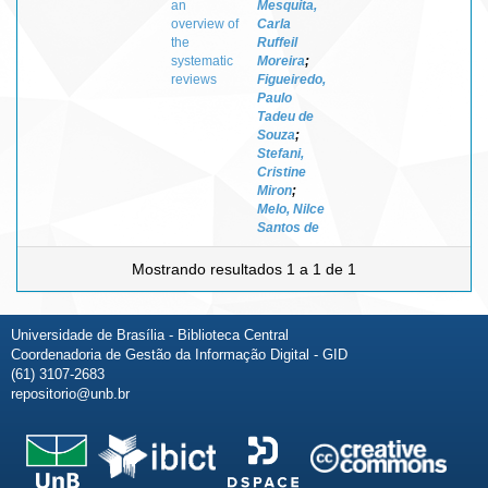
an
Mesquita,
overview of
Carla
the
Ruffeil
systematic
Moreira
;
reviews
Figueiredo,
Paulo
Tadeu de
Souza
;
Stefani,
Cristine
Miron
;
Melo, Nilce
Santos de
Mostrando resultados 1 a 1 de 1
Universidade de Brasília - Biblioteca Central
Coordenadoria de Gestão da Informação Digital - GID
(61) 3107-2683
repositorio@unb.br