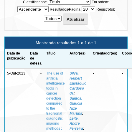
Classificar por:
Em ordem:
Resultados/Página
Registro(s):
Mostrando resultados 1 a 1 de 1
Data de
Data
Título
Autor(es)
Orientador(es)
Coori
publicação
de
defesa
5-Out-2023
-
The use of
Silva,
-
-
artificial
Helbert
intelligence
Eustáquio
tools in
Cardoso
cancer
da
;
detection
Santos,
compared
Glaucia
to the
Nize
traditional
Martins
;
diagnostic
Leite,
imaging
André
methods :
Ferreira
;