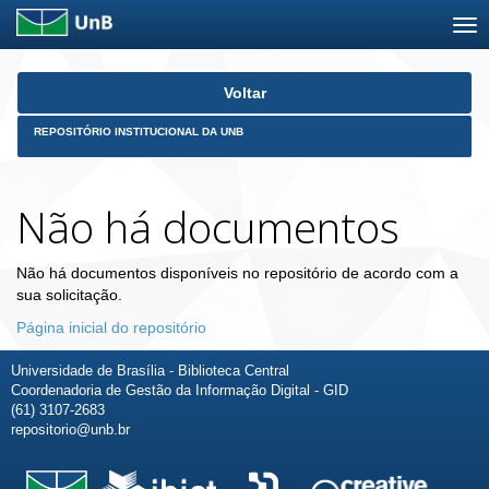
Skip
Voltar
navigation
REPOSITÓRIO INSTITUCIONAL DA UNB
Não há documentos
Não há documentos disponíveis no repositório de acordo com a
sua solicitação.
Página inicial do repositório
Universidade de Brasília - Biblioteca Central
Coordenadoria de Gestão da Informação Digital - GID
(61) 3107-2683
repositorio@unb.br