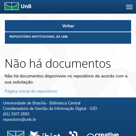
Skip
Voltar
navigation
REPOSITÓRIO INSTITUCIONAL DA UNB
Não há documentos
Não há documentos disponíveis no repositório de acordo com a
sua solicitação.
Página inicial do repositório
Universidade de Brasília - Biblioteca Central
Coordenadoria de Gestão da Informação Digital - GID
(61) 3107-2683
repositorio@unb.br