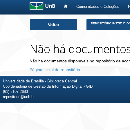
Comunidades e Coleções
Skip
REPOSITÓRIO INSTITUCIO
Voltar
navigation
Não há documento
Não há documentos disponíveis no repositório de acor
Página inicial do repositório
Universidade de Brasília - Biblioteca Central
Coordenadoria de Gestão da Informação Digital - GID
(61) 3107-2683
repositorio@unb.br