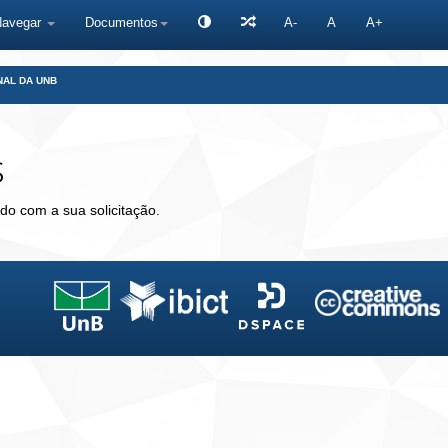
Navegar
Documentos
A-
A
A+
NAL DA UNB
s
do com a sua solicitação.