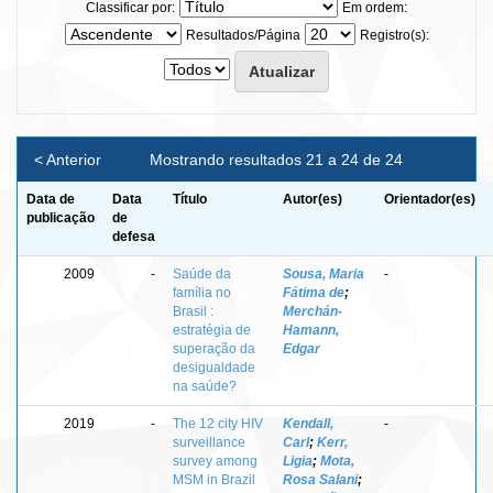
Classificar por:
Em ordem:
Resultados/Página
Registro(s):
< Anterior
Mostrando resultados 21 a 24 de 24
Data de
Data
Título
Autor(es)
Orientador(es)
publicação
de
defesa
2009
-
Saúde da
Sousa, Maria
-
família no
Fátima de
;
Brasil :
Merchán-
estratégia de
Hamann,
superação da
Edgar
desigualdade
na saúde?
2019
-
The 12 city HIV
Kendall,
-
surveillance
Carl
;
Kerr,
survey among
Ligia
;
Mota,
MSM in Brazil
Rosa Salani
;