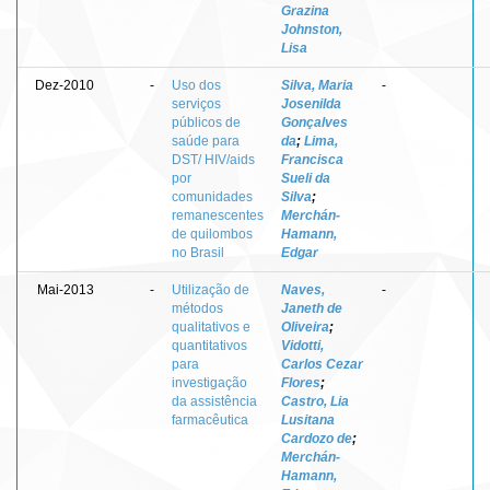
Grazina
Johnston,
Lisa
Dez-2010
-
Uso dos
Silva, Maria
-
serviços
Josenilda
públicos de
Gonçalves
saúde para
da
;
Lima,
DST/ HIV/aids
Francisca
por
Sueli da
comunidades
Silva
;
remanescentes
Merchán-
de quilombos
Hamann,
no Brasil
Edgar
Mai-2013
-
Utilização de
Naves,
-
métodos
Janeth de
qualitativos e
Oliveira
;
quantitativos
Vidotti,
para
Carlos Cezar
investigação
Flores
;
da assistência
Castro, Lia
farmacêutica
Lusitana
Cardozo de
;
Merchán-
Hamann,