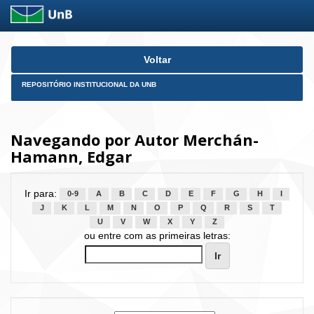
Skip
Voltar
navigation
REPOSITÓRIO INSTITUCIONAL DA UNB
Navegando por Autor Merchán-
Hamann, Edgar
Ir para:
0-9
A
B
C
D
E
F
G
H
I
J
K
L
M
N
O
P
Q
R
S
T
U
V
W
X
Y
Z
ou entre com as primeiras letras: