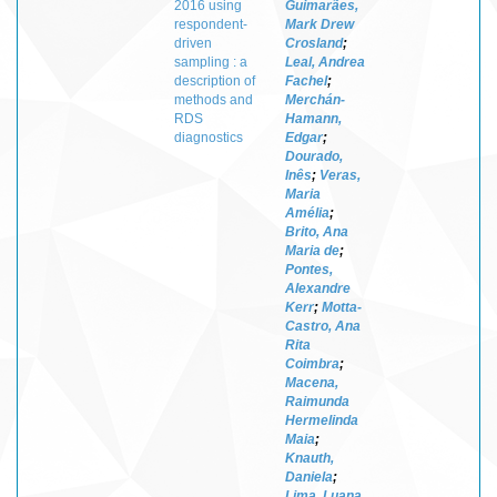
2016 using
Guimarães,
respondent-
Mark Drew
driven
Crosland
;
sampling : a
Leal, Andrea
description of
Fachel
;
methods and
Merchán-
RDS
Hamann,
diagnostics
Edgar
;
Dourado,
Inês
;
Veras,
Maria
Amélia
;
Brito, Ana
Maria de
;
Pontes,
Alexandre
Kerr
;
Motta-
Castro, Ana
Rita
Coimbra
;
Macena,
Raimunda
Hermelinda
Maia
;
Knauth,
Daniela
;
Lima, Luana