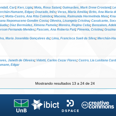
ndall, Carl
;
Kerr, Ligia
;
Mota, Rosa Salani
;
Guimarães, Mark Drew Crosland
;
Le
erchán-Hamann, Edgar
;
Dourado, Inês
;
Veras, Maria Amélia
;
Brito, Ana Maria d
rr
;
Motta-Castro, Ana Rita Coimbra
;
Macena, Raimunda Hermelinda Maia
;
Knau
uana Nepomuceno Gondim Costa
;
Oliveira, Lisangela Cristina
;
Cavalcante, Soc
áudia
;
Díaz Bermúdez, Ximena Pamela
;
Moreira, Regina Celia
;
Benzaken, Adel
erson Fernando Mendes
;
Pascom, Ana Roberta Pati
;
Pimenta, Cristina
;
Grazina
lva, Maria Josenilda Gonçalves da
;
Lima, Francisca Sueli da Silva
;
Merchán-Ha
ves, Janeth de Oliveira
;
Vidotti, Carlos Cezar Flores
;
Castro, Lia Lusitana Car
amann, Edgar
Mostrando resultados 13 a 24 de 24