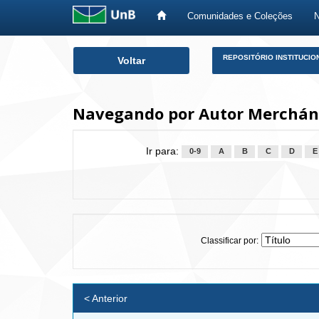
Comunidades e Coleções
Skip
REPOSITÓRIO INSTITUCIO
Voltar
navigation
Navegando por Autor Merchá
Ir para:
0-9
A
B
C
D
E
Classificar por:
< Anterior