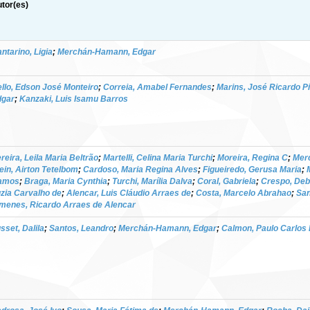
tor(es)
ntarino, Ligia
;
Merchán-Hamann, Edgar
llo, Edson José Monteiro
;
Correia, Amabel Fernandes
;
Marins, José Ricardo P
dgar
;
Kanzaki, Luis Isamu Barros
reira, Leila Maria Beltrão
;
Martelli, Celina Maria Turchi
;
Moreira, Regina C
;
Mer
ein, Airton Tetelbom
;
Cardoso, Maria Regina Alves
;
Figueiredo, Gerusa Maria
;
amos
;
Braga, Maria Cynthia
;
Turchi, Marília Dalva
;
Coral, Gabriela
;
Crespo, De
zia Carvalho de
;
Alencar, Luis Cláudio Arraes de
;
Costa, Marcelo Abrahao
;
San
menes, Ricardo Arraes de Alencar
sset, Dalila
;
Santos, Leandro
;
Merchán-Hamann, Edgar
;
Calmon, Paulo Carlos 