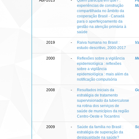
Abr-2013
-
Quem participa em quê? :
Pe
experiências de construção
Ma
compartilhada no âmbito da
cooperação Brasil - Canadá
para o aperfeiçoamento da
gestão na atenção primária à
saúde
2019
-
Raiva humana no Brasil :
Va
estudo descritivo, 2000-2017
2000
-
Reflexões sobre a vigilância
M
epidemiológica : reflexões
sobre a vigilância
epidemiológica : mais além da
notificação compulsória
2008
-
Resultados iniciais da
Go
estratégia de tratamento
supervisionado da tuberculose
na rotina dos serviços de
saúde de municípios da região
Centro-Oeste e Tocantins
2009
-
Saúde da família no Brasil :
So
estratégia de superação da
desigualdade na saúde?