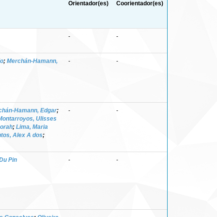
Orientador(es)
Coorientador(es)
-
-
io
;
Merchán-Hamann,
-
-
chán-Hamann, Edgar
;
-
-
Montarroyos, Ulisses
borah
;
Lima, Maria
tos, Alex A dos
;
Du Pin
-
-