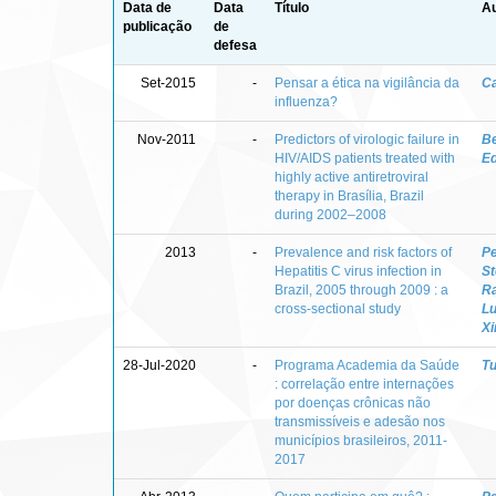
Data de
Data
Título
Au
publicação
de
defesa
Set-2015
-
Pensar a ética na vigilância da
Ca
influenza?
Nov-2011
-
Predictors of virologic failure in
Be
HIV/AIDS patients treated with
E
highly active antiretroviral
therapy in Brasília, Brazil
during 2002–2008
2013
-
Prevalence and risk factors of
Pe
Hepatitis C virus infection in
St
Brazil, 2005 through 2009 : a
R
cross-sectional study
Lu
Xi
28-Jul-2020
-
Programa Academia da Saúde
Tu
: correlação entre internações
por doenças crônicas não
transmissíveis e adesão nos
municípios brasileiros, 2011-
2017