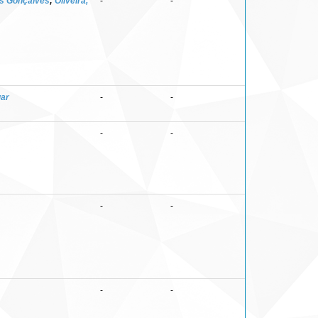
is Gonçalves
;
Oliveira,
-
-
ar
-
-
-
-
-
-
-
-