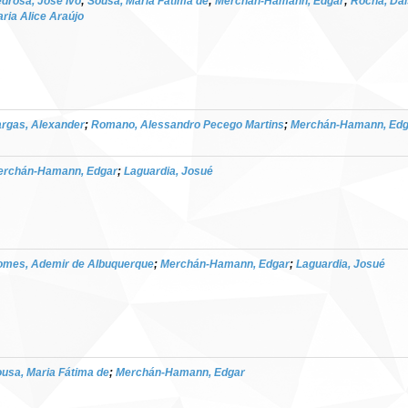
drosa, José Ivo
;
Sousa, Maria Fátima de
;
Merchán-Hamann, Edgar
;
Rocha, Da
ria Alice Araújo
rgas, Alexander
;
Romano, Alessandro Pecego Martins
;
Merchán-Hamann, Edg
erchán-Hamann, Edgar
;
Laguardia, Josué
mes, Ademir de Albuquerque
;
Merchán-Hamann, Edgar
;
Laguardia, Josué
usa, Maria Fátima de
;
Merchán-Hamann, Edgar