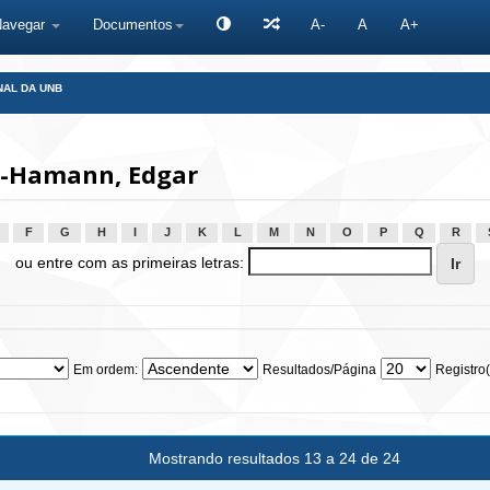
Navegar
Documentos
A-
A
A+
NAL DA UNB
n-Hamann, Edgar
F
G
H
I
J
K
L
M
N
O
P
Q
R
ou entre com as primeiras letras:
Em ordem:
Resultados/Página
Registro(
Mostrando resultados 13 a 24 de 24