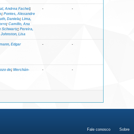
al, Andrea Fachel
;
-
-
e
;
Pontes, Alexandre
th, Daniela
;
Lima,
orro
;
Camillo, Ana
e Schwartz
;
Pereira,
 Johnston, Lisa
mann, Edgar
-
-
dozo de
;
Merchán-
-
-
Fale conosco
Sobre