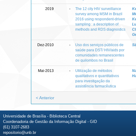
2019
-
The 12 city HIV surveillance
Ke
survey among MSM in Brazil
M
2016 using respondent-driven
Ke
sampling : a description of
L
methods and RDS diagnostics
Cl
G
Dez-2010
-
Uso dos serviços públicos de
Si
saúde para DST/ HIV/aids por
comunidades remanescentes
de quilombos no Brasil
Mai-2013
-
Utilização de métodos
Na
qualitativos e quantitativos
H
para investigação da
assistência farmacêutica
< Anterior
Universidade de Brasília - Biblioteca Central
Coordenadoria de Gestão da Informação Digital - GID
(61) 3107-2683
repositorio@unb.br