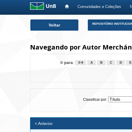
Comunidades e Coleções
Skip
REPOSITÓRIO INSTITUCIO
Voltar
navigation
Navegando por Autor Merchá
Ir para:
0-9
A
B
C
D
E
Classificar por:
< Anterior