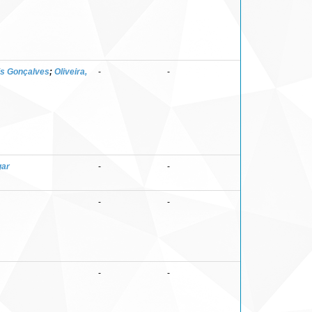
is Gonçalves
;
Oliveira,
-
-
gar
-
-
-
-
-
-