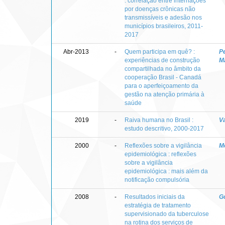
: correlação entre internações
por doenças crônicas não
transmissíveis e adesão nos
municípios brasileiros, 2011-
2017
Abr-2013
-
Quem participa em quê? :
Pe
experiências de construção
Ma
compartilhada no âmbito da
cooperação Brasil - Canadá
para o aperfeiçoamento da
gestão na atenção primária à
saúde
2019
-
Raiva humana no Brasil :
V
estudo descritivo, 2000-2017
2000
-
Reflexões sobre a vigilância
M
epidemiológica : reflexões
sobre a vigilância
epidemiológica : mais além da
notificação compulsória
2008
-
Resultados iniciais da
G
estratégia de tratamento
supervisionado da tuberculose
na rotina dos serviços de