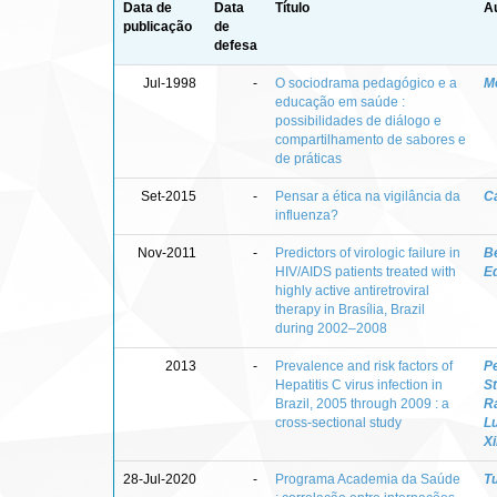
Data de
Data
Título
Au
publicação
de
defesa
Jul-1998
-
O sociodrama pedagógico e a
M
educação em saúde :
possibilidades de diálogo e
compartilhamento de sabores e
de práticas
Set-2015
-
Pensar a ética na vigilância da
Ca
influenza?
Nov-2011
-
Predictors of virologic failure in
Be
HIV/AIDS patients treated with
E
highly active antiretroviral
therapy in Brasília, Brazil
during 2002–2008
2013
-
Prevalence and risk factors of
Pe
Hepatitis C virus infection in
St
Brazil, 2005 through 2009 : a
R
cross-sectional study
Lu
X
28-Jul-2020
-
Programa Academia da Saúde
Tu