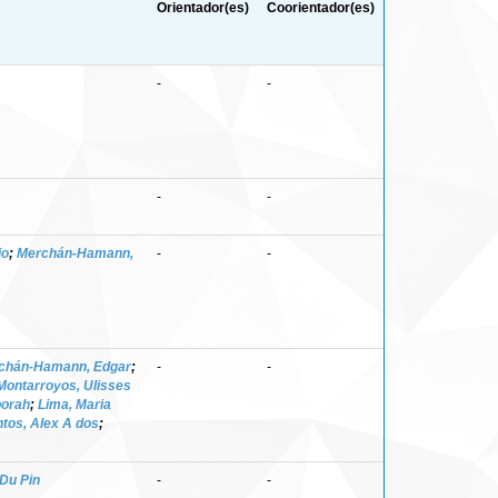
Orientador(es)
Coorientador(es)
-
-
-
-
io
;
Merchán-Hamann,
-
-
chán-Hamann, Edgar
;
-
-
Montarroyos, Ulisses
borah
;
Lima, Maria
tos, Alex A dos
;
Du Pin
-
-