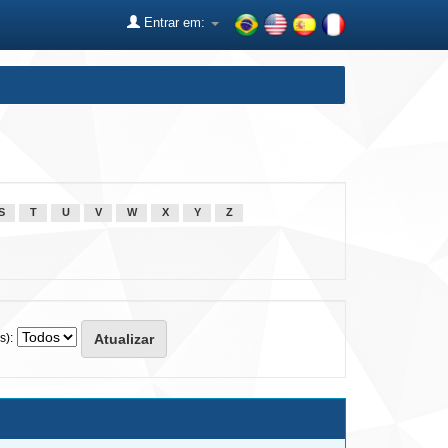
Entrar em:
S
T
U
V
W
X
Y
Z
s):