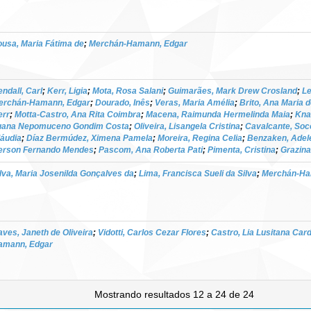
ousa, Maria Fátima de
;
Merchán-Hamann, Edgar
ndall, Carl
;
Kerr, Ligia
;
Mota, Rosa Salani
;
Guimarães, Mark Drew Crosland
;
Le
erchán-Hamann, Edgar
;
Dourado, Inês
;
Veras, Maria Amélia
;
Brito, Ana Maria 
err
;
Motta-Castro, Ana Rita Coimbra
;
Macena, Raimunda Hermelinda Maia
;
Kna
uana Nepomuceno Gondim Costa
;
Oliveira, Lisangela Cristina
;
Cavalcante, Soc
láudia
;
Díaz Bermúdez, Ximena Pamela
;
Moreira, Regina Celia
;
Benzaken, Adel
erson Fernando Mendes
;
Pascom, Ana Roberta Pati
;
Pimenta, Cristina
;
Grazina
lva, Maria Josenilda Gonçalves da
;
Lima, Francisca Sueli da Silva
;
Merchán-Ha
ves, Janeth de Oliveira
;
Vidotti, Carlos Cezar Flores
;
Castro, Lia Lusitana Car
amann, Edgar
Mostrando resultados 12 a 24 de 24