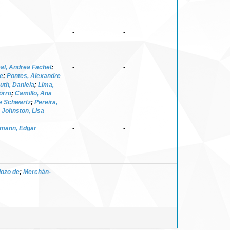
-
-
al, Andrea Fachel
;
-
-
de
;
Pontes, Alexandre
uth, Daniela
;
Lima,
orro
;
Camillo, Ana
e Schwartz
;
Pereira,
 Johnston, Lisa
mann, Edgar
-
-
dozo de
;
Merchán-
-
-