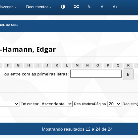
Navegar
Documentos
A-
A
A+
NAL DA UNB
n-Hamann, Edgar
F
G
H
I
J
K
L
M
N
O
P
Q
R
ou entre com as primeiras letras:
Em ordem:
Resultados/Página
Registro(
Mostrando resultados 12 a 24 de 24