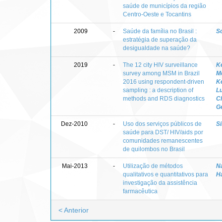
saúde de municípios da região
Centro-Oeste e Tocantins
2009
-
Saúde da família no Brasil :
S
estratégia de superação da
desigualdade na saúde?
2019
-
The 12 city HIV surveillance
Ke
survey among MSM in Brazil
M
2016 using respondent-driven
K
sampling : a description of
L
methods and RDS diagnostics
C
G
Dez-2010
-
Uso dos serviços públicos de
Si
saúde para DST/ HIV/aids por
comunidades remanescentes
de quilombos no Brasil
Mai-2013
-
Utilização de métodos
Na
qualitativos e quantitativos para
H
investigação da assistência
farmacêutica
< Anterior