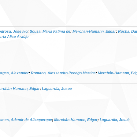
drosa, José Ivo
;
Sousa, Maria Fátima de
;
Merchán-Hamann, Edgar
;
Rocha, Da
ria Alice Araújo
argas, Alexander
;
Romano, Alessandro Pecego Martins
;
Merchán-Hamann, Ed
erchán-Hamann, Edgar
;
Laguardia, Josué
omes, Ademir de Albuquerque
;
Merchán-Hamann, Edgar
;
Laguardia, Josué