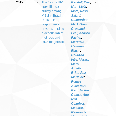
2019
-
The 12 city HIV
Kendall, Carl
;
-
surveillance
Kerr, Ligia
;
survey among
Mota, Rosa
MSM in Brazil
Salani
;
2016 using
Guimarães,
respondent-
Mark Drew
driven sampling :
Crosland
;
a description of
Leal, Andrea
methods and
Fachel
;
RDS diagnostics
Merchán-
Hamann,
Edgar
;
Dourado,
Inês
;
Veras,
Maria
Amélia
;
Brito, Ana
Maria de
;
Pontes,
Alexandre
Kerr
;
Motta-
Castro, Ana
Rita
Coimbra
;
Macena,
Raimunda