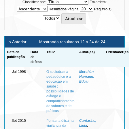
Classificar por:
Em ordem:
Resultados/Página
Registro(s):
< Anterior
Mostrando resultados 12 a 24 de 24
Data de
Data
Título
Autor(es)
Orientador(es
publicação
de
defesa
Jul-1998
-
O sociodrama
Merchán-
-
pedagógico e a
Hamann,
educação em
Edgar
saúde :
possibilidades de
diálogo e
compartilhamento
de sabores e de
práticas
Set-2015
-
Pensar a ética na
Cantarino,
-
vigilância da
Ligia
;