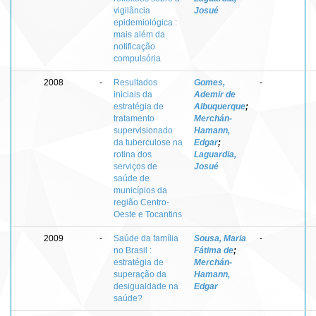
vigilância
Josué
epidemiológica :
mais além da
notificação
compulsória
2008
-
Resultados
Gomes,
-
iniciais da
Ademir de
estratégia de
Albuquerque
;
tratamento
Merchán-
supervisionado
Hamann,
da tuberculose na
Edgar
;
rotina dos
Laguardia,
serviços de
Josué
saúde de
municípios da
região Centro-
Oeste e Tocantins
2009
-
Saúde da família
Sousa, Maria
-
no Brasil :
Fátima de
;
estratégia de
Merchán-
superação da
Hamann,
desigualdade na
Edgar
saúde?