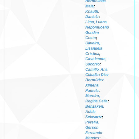
Hermelinda
Maia
;
Knauth,
Daniela
;
Lima, Luana
Nepomuceno
Gondim
Costa
;
Oliveira,
Lisangela
Cristina
;
Cavalcante,
Socorro
;
Camillo, Ana
Cláudia
;
Díaz
Bermúdez,
Ximena
Pamela
;
Moreira,
Regina Celia
;
Benzaken,
Adele
Schwartz
;
Pereira,
Gerson
Fernando
Mendes
;