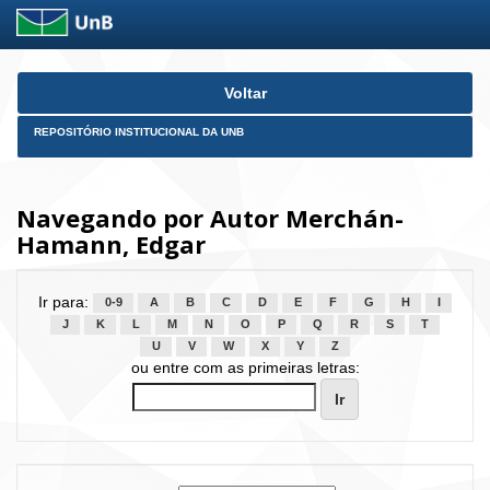
Skip
Voltar
navigation
REPOSITÓRIO INSTITUCIONAL DA UNB
Navegando por Autor Merchán-
Hamann, Edgar
Ir para:
0-9
A
B
C
D
E
F
G
H
I
J
K
L
M
N
O
P
Q
R
S
T
U
V
W
X
Y
Z
ou entre com as primeiras letras: