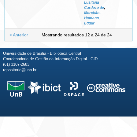
Lusitana
Cardozo de
;
Merchán-
Hamann,
Edgar
< Anterior
Mostrando resultados 12 a 24 de 24
Universidade de Brasília - Biblioteca Central
Coordenadoria de Gestão da Informação Digital - GID
(61) 3107-2683
repositorio@unb.br
Fale conosco