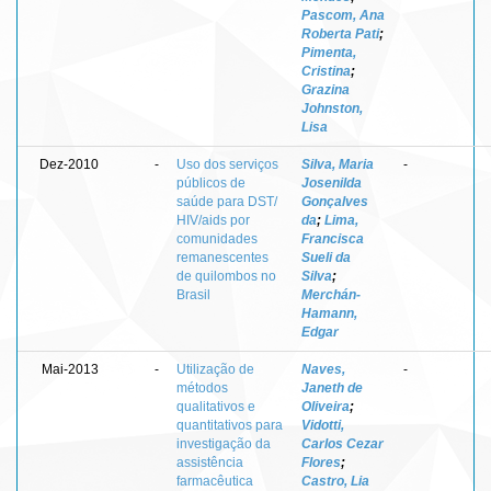
Pascom, Ana
Roberta Pati
;
Pimenta,
Cristina
;
Grazina
Johnston,
Lisa
Dez-2010
-
Uso dos serviços
Silva, Maria
-
públicos de
Josenilda
saúde para DST/
Gonçalves
HIV/aids por
da
;
Lima,
comunidades
Francisca
remanescentes
Sueli da
de quilombos no
Silva
;
Brasil
Merchán-
Hamann,
Edgar
Mai-2013
-
Utilização de
Naves,
-
métodos
Janeth de
qualitativos e
Oliveira
;
quantitativos para
Vidotti,
investigação da
Carlos Cezar
assistência
Flores
;
farmacêutica
Castro, Lia