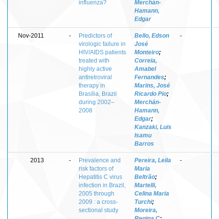
influenza?
Merchán-
Hamann,
Edgar
Nov-2011
-
Predictors of
Bello, Edson
-
virologic failure in
José
HIV/AIDS patients
Monteiro
;
treated with
Correia,
highly active
Amabel
antiretroviral
Fernandes
;
therapy in
Marins, José
Brasília, Brazil
Ricardo Pio
;
during 2002–
Merchán-
2008
Hamann,
Edgar
;
Kanzaki, Luis
Isamu
Barros
2013
-
Prevalence and
Pereira, Leila
-
risk factors of
Maria
Hepatitis C virus
Beltrão
;
infection in Brazil,
Martelli,
2005 through
Celina Maria
2009 : a cross-
Turchi
;
sectional study
Moreira,
Regina C
;