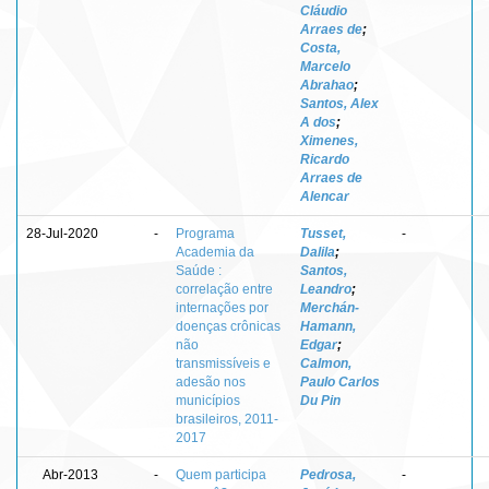
Cláudio
Arraes de
;
Costa,
Marcelo
Abrahao
;
Santos, Alex
A dos
;
Ximenes,
Ricardo
Arraes de
Alencar
28-Jul-2020
-
Programa
Tusset,
-
Academia da
Dalila
;
Saúde :
Santos,
correlação entre
Leandro
;
internações por
Merchán-
doenças crônicas
Hamann,
não
Edgar
;
transmissíveis e
Calmon,
adesão nos
Paulo Carlos
municípios
Du Pin
brasileiros, 2011-
2017
Abr-2013
-
Quem participa
Pedrosa,
-