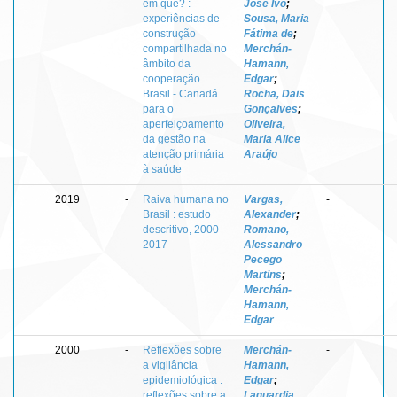
em quê? :
José Ivo
;
experiências de
Sousa, Maria
construção
Fátima de
;
compartilhada no
Merchán-
âmbito da
Hamann,
cooperação
Edgar
;
Brasil - Canadá
Rocha, Dais
para o
Gonçalves
;
aperfeiçoamento
Oliveira,
da gestão na
Maria Alice
atenção primária
Araújo
à saúde
2019
-
Raiva humana no
Vargas,
-
Brasil : estudo
Alexander
;
descritivo, 2000-
Romano,
2017
Alessandro
Pecego
Martins
;
Merchán-
Hamann,
Edgar
2000
-
Reflexões sobre
Merchán-
-
a vigilância
Hamann,
epidemiológica :
Edgar
;
reflexões sobre a
Laguardia,