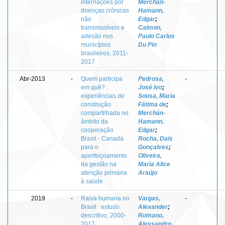
internações por
Merchán-
doenças crônicas
Hamann,
não
Edgar
;
transmissíveis e
Calmon,
adesão nos
Paulo Carlos
municípios
Du Pin
brasileiros, 2011-
2017
Abr-2013
-
Quem participa
Pedrosa,
-
em quê? :
José Ivo
;
experiências de
Sousa, Maria
construção
Fátima de
;
compartilhada no
Merchán-
âmbito da
Hamann,
cooperação
Edgar
;
Brasil - Canadá
Rocha, Dais
para o
Gonçalves
;
aperfeiçoamento
Oliveira,
da gestão na
Maria Alice
atenção primária
Araújo
à saúde
2019
-
Raiva humana no
Vargas,
-
Brasil : estudo
Alexander
;
descritivo, 2000-
Romano,
2017
Alessandro