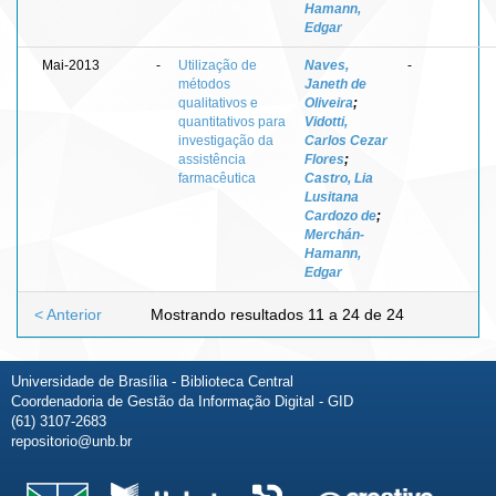
Hamann,
Edgar
Mai-2013
-
Utilização de
Naves,
-
métodos
Janeth de
qualitativos e
Oliveira
;
quantitativos para
Vidotti,
investigação da
Carlos Cezar
assistência
Flores
;
farmacêutica
Castro, Lia
Lusitana
Cardozo de
;
Merchán-
Hamann,
Edgar
< Anterior
Mostrando resultados 11 a 24 de 24
Universidade de Brasília - Biblioteca Central
Coordenadoria de Gestão da Informação Digital - GID
(61) 3107-2683
repositorio@unb.br