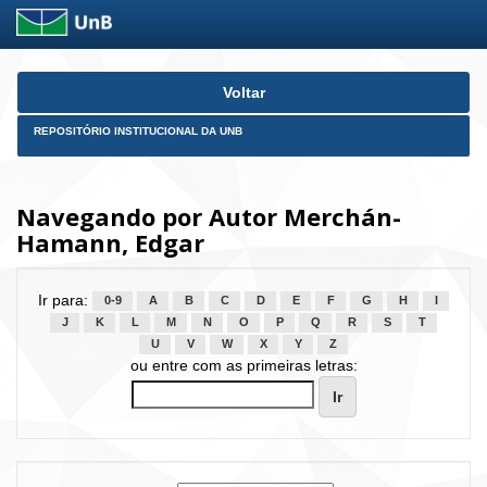
Skip
Voltar
navigation
REPOSITÓRIO INSTITUCIONAL DA UNB
Navegando por Autor Merchán-
Hamann, Edgar
Ir para:
0-9
A
B
C
D
E
F
G
H
I
J
K
L
M
N
O
P
Q
R
S
T
U
V
W
X
Y
Z
ou entre com as primeiras letras: