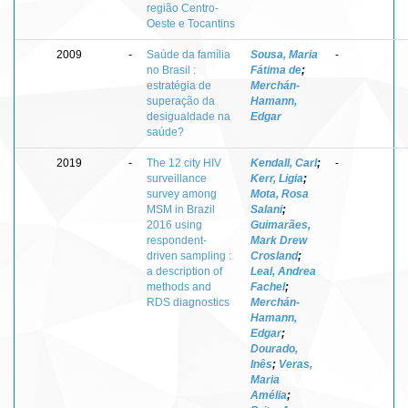
região Centro-
Oeste e Tocantins
2009
-
Saúde da família
Sousa, Maria
-
no Brasil :
Fátima de
;
estratégia de
Merchán-
superação da
Hamann,
desigualdade na
Edgar
saúde?
2019
-
The 12 city HIV
Kendall, Carl
;
-
surveillance
Kerr, Ligia
;
survey among
Mota, Rosa
MSM in Brazil
Salani
;
2016 using
Guimarães,
respondent-
Mark Drew
driven sampling :
Crosland
;
a description of
Leal, Andrea
methods and
Fachel
;
RDS diagnostics
Merchán-
Hamann,
Edgar
;
Dourado,
Inês
;
Veras,
Maria
Amélia
;