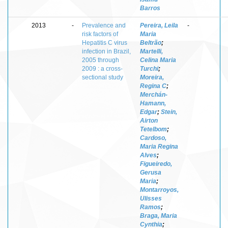
Barros
2013
-
Prevalence and
Pereira, Leila
-
risk factors of
Maria
Hepatitis C virus
Beltrão
;
infection in Brazil,
Martelli,
2005 through
Celina Maria
2009 : a cross-
Turchi
;
sectional study
Moreira,
Regina C
;
Merchán-
Hamann,
Edgar
;
Stein,
Airton
Tetelbom
;
Cardoso,
Maria Regina
Alves
;
Figueiredo,
Gerusa
Maria
;
Montarroyos,
Ulisses
Ramos
;
Braga, Maria
Cynthia
;