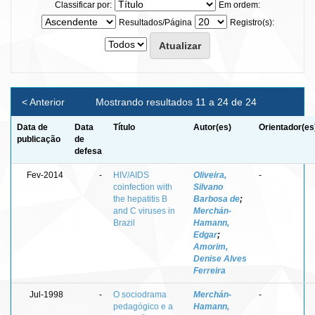
Classificar por:
Em ordem:
Resultados/Página
Registro(s):
< Anterior
Mostrando resultados 11 a 24 de 24
Data de
Data
Título
Autor(es)
Orientador(es
publicação
de
defesa
Fev-2014
-
HIV/AIDS
Oliveira,
-
coinfection with
Silvano
the hepatitis B
Barbosa de
;
and C viruses in
Merchán-
Brazil
Hamann,
Edgar
;
Amorim,
Denise Alves
Ferreira
Jul-1998
-
O sociodrama
Merchán-
-
pedagógico e a
Hamann,