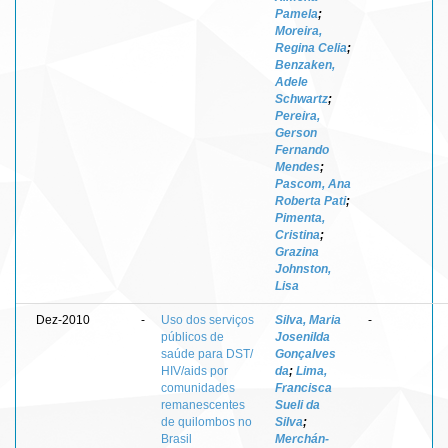
Pamela
;
Moreira,
Regina Celia
;
Benzaken,
Adele
Schwartz
;
Pereira,
Gerson
Fernando
Mendes
;
Pascom, Ana
Roberta Pati
;
Pimenta,
Cristina
;
Grazina
Johnston,
Lisa
Dez-2010
-
Uso dos serviços
Silva, Maria
-
públicos de
Josenilda
saúde para DST/
Gonçalves
HIV/aids por
da
;
Lima,
comunidades
Francisca
remanescentes
Sueli da
de quilombos no
Silva
;
Brasil
Merchán-