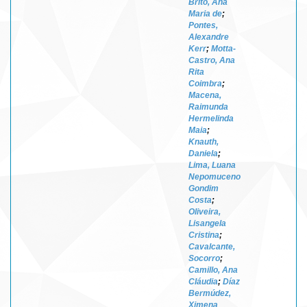
Brito, Ana
Maria de
;
Pontes,
Alexandre
Kerr
;
Motta-
Castro, Ana
Rita
Coimbra
;
Macena,
Raimunda
Hermelinda
Maia
;
Knauth,
Daniela
;
Lima, Luana
Nepomuceno
Gondim
Costa
;
Oliveira,
Lisangela
Cristina
;
Cavalcante,
Socorro
;
Camillo, Ana
Cláudia
;
Díaz
Bermúdez,
Ximena