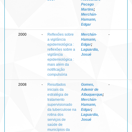
Pecego
Martins
;
Merchán-
Hamann,
Edgar
2000
-
Reflexões sobre
Merchán-
-
a vigilância
Hamann,
epidemiológica :
Edgar
;
reflexões sobre a
Laguardia,
vigilância
Josué
epidemiológica :
mais além da
notificação
compulsória
2008
-
Resultados
Gomes,
-
iniciais da
Ademir de
estratégia de
Albuquerque
;
tratamento
Merchán-
supervisionado
Hamann,
da tuberculose na
Edgar
;
rotina dos
Laguardia,
serviços de
Josué
saúde de
municípios da