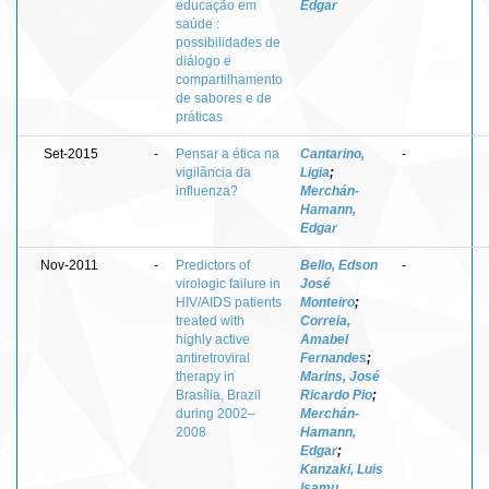
educação em
Edgar
saúde :
possibilidades de
diálogo e
compartilhamento
de sabores e de
práticas
Set-2015
-
Pensar a ética na
Cantarino,
-
vigilância da
Ligia
;
influenza?
Merchán-
Hamann,
Edgar
Nov-2011
-
Predictors of
Bello, Edson
-
virologic failure in
José
HIV/AIDS patients
Monteiro
;
treated with
Correia,
highly active
Amabel
antiretroviral
Fernandes
;
therapy in
Marins, José
Brasília, Brazil
Ricardo Pio
;
during 2002–
Merchán-
2008
Hamann,
Edgar
;
Kanzaki, Luis
Isamu