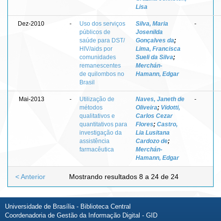
Lisa
Dez-2010
-
Uso dos serviços
Silva, Maria
-
públicos de
Josenilda
saúde para DST/
Gonçalves da
;
HIV/aids por
Lima, Francisca
comunidades
Sueli da Silva
;
remanescentes
Merchán-
de quilombos no
Hamann, Edgar
Brasil
Mai-2013
-
Utilização de
Naves, Janeth de
-
métodos
Oliveira
;
Vidotti,
qualitativos e
Carlos Cezar
quantitativos para
Flores
;
Castro,
investigação da
Lia Lusitana
assistência
Cardozo de
;
farmacêutica
Merchán-
Hamann, Edgar
< Anterior
Mostrando resultados 8 a 24 de 24
Universidade de Brasília - Biblioteca Central
Coordenadoria de Gestão da Informação Digital - GID