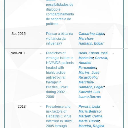
possibilidades de
diálogo e
compartilhamento
de sabores e de
práticas
Set-2015
-
Pensar a ética na
Cantarino, Ligia
;
-
vigilância da
Merchán-
influenza?
Hamann, Edgar
Nov-2011
-
Predictors of
Bello, Edson José
-
virologic failure in
Monteiro
;
Correia,
HIV/AIDS patients
Amabel
treated with
Fernandes
;
highly active
Marins, José
antiretroviral
Ricardo Pio
;
therapy in
Merchán-
Brasília, Brazil
Hamann, Edgar
;
during 2002–
Kanzaki, Luis
2008
Isamu Barros
2013
-
Prevalence and
Pereira, Leila
-
risk factors of
Maria Beltrão
;
Hepatitis C virus
Martelli, Celina
infection in Brazil,
Maria Turchi
;
2005 through
Moreira, Regina