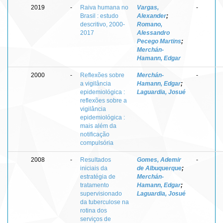
2019
-
Raiva humana no
Vargas,
-
Brasil : estudo
Alexander
;
descritivo, 2000-
Romano,
2017
Alessandro
Pecego Martins
;
Merchán-
Hamann, Edgar
2000
-
Reflexões sobre
Merchán-
-
a vigilância
Hamann, Edgar
;
epidemiológica :
Laguardia, Josué
reflexões sobre a
vigilância
epidemiológica :
mais além da
notificação
compulsória
2008
-
Resultados
Gomes, Ademir
-
iniciais da
de Albuquerque
;
estratégia de
Merchán-
tratamento
Hamann, Edgar
;
supervisionado
Laguardia, Josué
da tuberculose na
rotina dos
serviços de