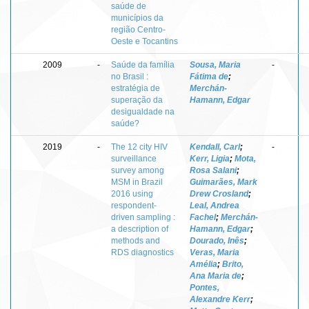
saúde de
municípios da
região Centro-
Oeste e Tocantins
2009
-
Saúde da família
Sousa, Maria
-
no Brasil :
Fátima de
;
estratégia de
Merchán-
superação da
Hamann, Edgar
desigualdade na
saúde?
2019
-
The 12 city HIV
Kendall, Carl
;
-
surveillance
Kerr, Ligia
;
Mota,
survey among
Rosa Salani
;
MSM in Brazil
Guimarães, Mark
2016 using
Drew Crosland
;
respondent-
Leal, Andrea
driven sampling :
Fachel
;
Merchán-
a description of
Hamann, Edgar
;
methods and
Dourado, Inês
;
RDS diagnostics
Veras, Maria
Amélia
;
Brito,
Ana Maria de
;
Pontes,
Alexandre Kerr
;