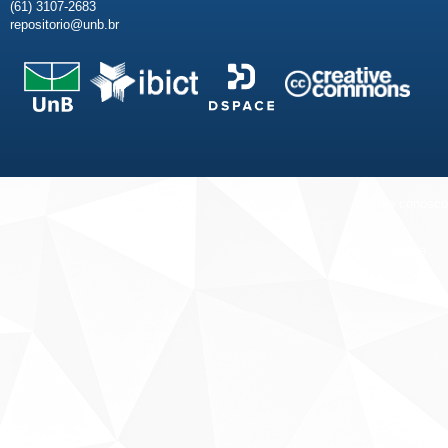
(61) 3107-2683
repositorio@unb.br
Fale conosco
Sobre