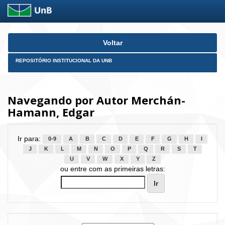
Skip
Voltar
navigation
REPOSITÓRIO INSTITUCIONAL DA UNB
Navegando por Autor Merchán-
Hamann, Edgar
Ir para:
0-9
A
B
C
D
E
F
G
H
I
J
K
L
M
N
O
P
Q
R
S
T
U
V
W
X
Y
Z
ou entre com as primeiras letras: