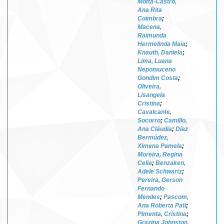
Motta-Castro,
Ana Rita
Coimbra
;
Macena,
Raimunda
Hermelinda Maia
;
Knauth, Daniela
;
Lima, Luana
Nepomuceno
Gondim Costa
;
Oliveira,
Lisangela
Cristina
;
Cavalcante,
Socorro
;
Camillo,
Ana Cláudia
;
Díaz
Bermúdez,
Ximena Pamela
;
Moreira, Regina
Celia
;
Benzaken,
Adele Schwartz
;
Pereira, Gerson
Fernando
Mendes
;
Pascom,
Ana Roberta Pati
;
Pimenta, Cristina
;
Grazina Johnston,