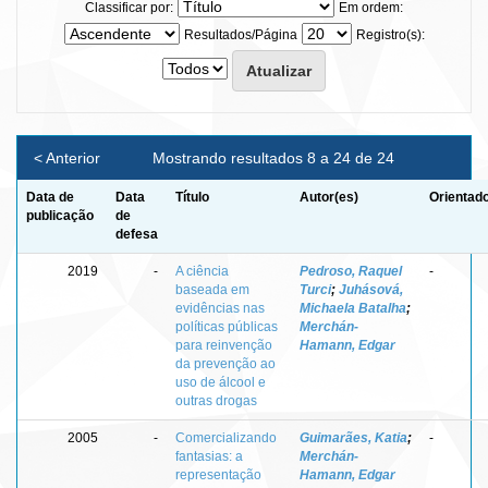
Classificar por:
Em ordem:
Resultados/Página
Registro(s):
< Anterior
Mostrando resultados 8 a 24 de 24
Data de
Data
Título
Autor(es)
Orientado
publicação
de
defesa
2019
-
A ciência
Pedroso, Raquel
-
baseada em
Turci
;
Juhásová,
evidências nas
Michaela Batalha
;
políticas públicas
Merchán-
para reinvenção
Hamann, Edgar
da prevenção ao
uso de álcool e
outras drogas
2005
-
Comercializando
Guimarães, Katia
;
-
fantasias: a
Merchán-
representação
Hamann, Edgar