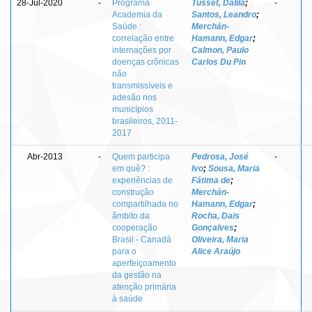
28-Jul-2020
-
Programa
Tusset, Dalila
;
-
Academia da
Santos, Leandro
;
Saúde :
Merchán-
correlação entre
Hamann, Edgar
;
internações por
Calmon, Paulo
doenças crônicas
Carlos Du Pin
não
transmissíveis e
adesão nos
municípios
brasileiros, 2011-
2017
Abr-2013
-
Quem participa
Pedrosa, José
-
em quê? :
Ivo
;
Sousa, Maria
experiências de
Fátima de
;
construção
Merchán-
compartilhada no
Hamann, Edgar
;
âmbito da
Rocha, Dais
cooperação
Gonçalves
;
Brasil - Canadá
Oliveira, Maria
para o
Alice Araújo
aperfeiçoamento
da gestão na
atenção primária
à saúde