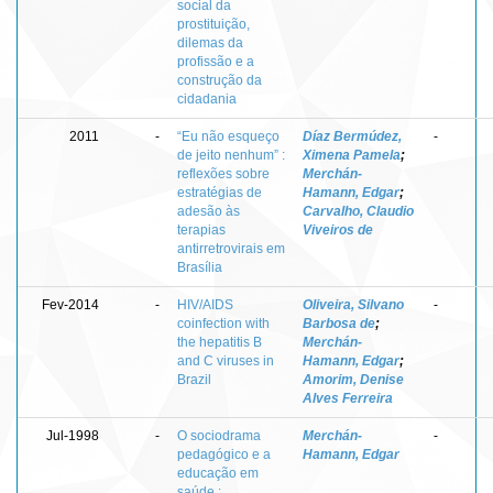
social da
prostituição,
dilemas da
profissão e a
construção da
cidadania
2011
-
“Eu não esqueço
Díaz Bermúdez,
-
de jeito nenhum” :
Ximena Pamela
;
reflexões sobre
Merchán-
estratégias de
Hamann, Edgar
;
adesão às
Carvalho, Claudio
terapias
Viveiros de
antirretrovirais em
Brasília
Fev-2014
-
HIV/AIDS
Oliveira, Silvano
-
coinfection with
Barbosa de
;
the hepatitis B
Merchán-
and C viruses in
Hamann, Edgar
;
Brazil
Amorim, Denise
Alves Ferreira
Jul-1998
-
O sociodrama
Merchán-
-
pedagógico e a
Hamann, Edgar
educação em
saúde :