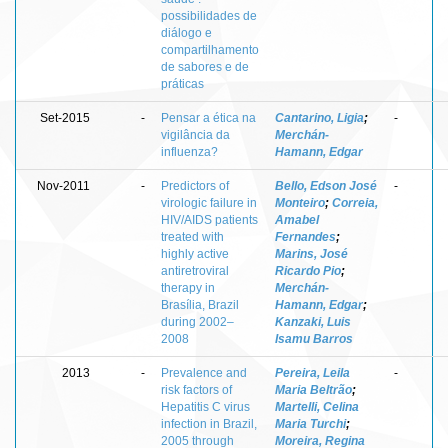
possibilidades de
diálogo e
compartilhamento
de sabores e de
práticas
Set-2015
-
Pensar a ética na
Cantarino, Ligia
;
-
vigilância da
Merchán-
influenza?
Hamann, Edgar
Nov-2011
-
Predictors of
Bello, Edson José
-
virologic failure in
Monteiro
;
Correia,
HIV/AIDS patients
Amabel
treated with
Fernandes
;
highly active
Marins, José
antiretroviral
Ricardo Pio
;
therapy in
Merchán-
Brasília, Brazil
Hamann, Edgar
;
during 2002–
Kanzaki, Luis
2008
Isamu Barros
2013
-
Prevalence and
Pereira, Leila
-
risk factors of
Maria Beltrão
;
Hepatitis C virus
Martelli, Celina
infection in Brazil,
Maria Turchi
;
2005 through
Moreira, Regina