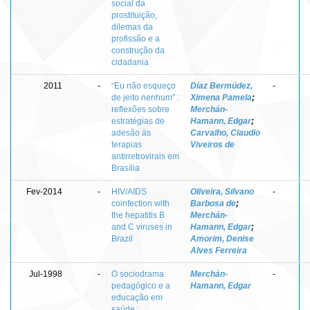
social da
prostituição,
dilemas da
profissão e a
construção da
cidadania
2011
-
“Eu não esqueço
Díaz Bermúdez,
-
de jeito nenhum” :
Ximena Pamela
;
reflexões sobre
Merchán-
estratégias de
Hamann, Edgar
;
adesão às
Carvalho, Claudio
terapias
Viveiros de
antirretrovirais em
Brasília
Fev-2014
-
HIV/AIDS
Oliveira, Silvano
-
coinfection with
Barbosa de
;
the hepatitis B
Merchán-
and C viruses in
Hamann, Edgar
;
Brazil
Amorim, Denise
Alves Ferreira
Jul-1998
-
O sociodrama
Merchán-
-
pedagógico e a
Hamann, Edgar
educação em
saúde :