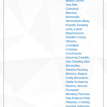
Motta-Castro,
Ana Rita
Coimbra
;
Macena,
Raimunda
Hermelinda Maia
;
Knauth, Daniela
;
Lima, Luana
Nepomuceno
Gondim Costa
;
Oliveira,
Lisangela
Cristina
;
Cavalcante,
Socorro
;
Camillo,
Ana Cláudia
;
Díaz
Bermúdez,
Ximena Pamela
;
Moreira, Regina
Celia
;
Benzaken,
Adele Schwartz
;
Pereira, Gerson
Fernando
Mendes
;
Pascom,
Ana Roberta Pati
;
Pimenta, Cristina
;
Grazina Johnston,