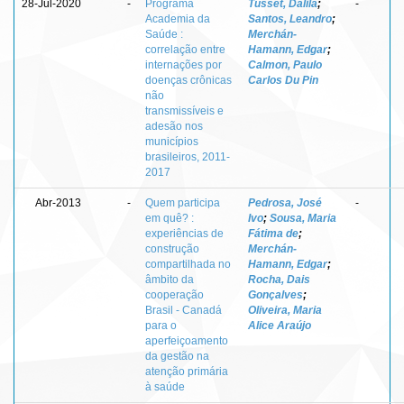
28-Jul-2020
-
Programa
Tusset, Dalila
;
-
Academia da
Santos, Leandro
;
Saúde :
Merchán-
correlação entre
Hamann, Edgar
;
internações por
Calmon, Paulo
doenças crônicas
Carlos Du Pin
não
transmissíveis e
adesão nos
municípios
brasileiros, 2011-
2017
Abr-2013
-
Quem participa
Pedrosa, José
-
em quê? :
Ivo
;
Sousa, Maria
experiências de
Fátima de
;
construção
Merchán-
compartilhada no
Hamann, Edgar
;
âmbito da
Rocha, Dais
cooperação
Gonçalves
;
Brasil - Canadá
Oliveira, Maria
para o
Alice Araújo
aperfeiçoamento
da gestão na
atenção primária
à saúde