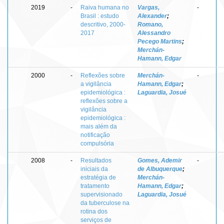
2019
-
Raiva humana no
Vargas,
-
Brasil : estudo
Alexander
;
descritivo, 2000-
Romano,
2017
Alessandro
Pecego Martins
;
Merchán-
Hamann, Edgar
2000
-
Reflexões sobre
Merchán-
-
a vigilância
Hamann, Edgar
;
epidemiológica :
Laguardia, Josué
reflexões sobre a
vigilância
epidemiológica :
mais além da
notificação
compulsória
2008
-
Resultados
Gomes, Ademir
-
iniciais da
de Albuquerque
;
estratégia de
Merchán-
tratamento
Hamann, Edgar
;
supervisionado
Laguardia, Josué
da tuberculose na
rotina dos
serviços de