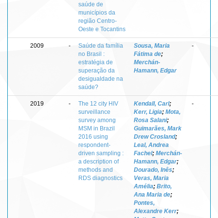
saúde de
municípios da
região Centro-
Oeste e Tocantins
2009
-
Saúde da família
Sousa, Maria
-
no Brasil :
Fátima de
;
estratégia de
Merchán-
superação da
Hamann, Edgar
desigualdade na
saúde?
2019
-
The 12 city HIV
Kendall, Carl
;
-
surveillance
Kerr, Ligia
;
Mota,
survey among
Rosa Salani
;
MSM in Brazil
Guimarães, Mark
2016 using
Drew Crosland
;
respondent-
Leal, Andrea
driven sampling :
Fachel
;
Merchán-
a description of
Hamann, Edgar
;
methods and
Dourado, Inês
;
RDS diagnostics
Veras, Maria
Amélia
;
Brito,
Ana Maria de
;
Pontes,
Alexandre Kerr
;