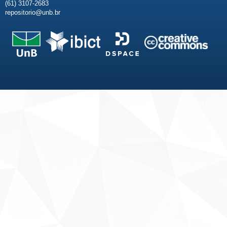
(61) 3107-2683
repositorio@unb.br
Fale conosco
Sobre