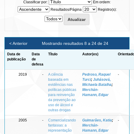
Classificar por:
Em ordem:
Resultados/Página
Registro(s):
< Anterior
Mostrando resultados 8 a 24 de 24
Data de
Data
Título
Autor(es)
Orientado
publicação
de
defesa
2019
-
A ciência
Pedroso, Raquel
-
baseada em
Turci
;
Juhásová,
evidências nas
Michaela Batalha
;
políticas públicas
Merchán-
para reinvenção
Hamann, Edgar
da prevenção ao
uso de álcool e
outras drogas
2005
-
Comercializando
Guimarães, Katia
;
-
fantasias: a
Merchán-
representação
Hamann, Edgar