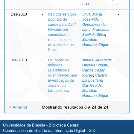
Lisa
Dez-2010
-
Uso dos serviços
Silva, Maria
-
públicos de
Josenilda
saúde para DST/
Gonçalves da
;
HIV/aids por
Lima, Francisca
comunidades
Sueli da Silva
;
remanescentes
Merchán-
de quilombos no
Hamann, Edgar
Brasil
Mai-2013
-
Utilização de
Naves, Janeth de
-
métodos
Oliveira
;
Vidotti,
qualitativos e
Carlos Cezar
quantitativos para
Flores
;
Castro,
investigação da
Lia Lusitana
assistência
Cardozo de
;
farmacêutica
Merchán-
Hamann, Edgar
< Anterior
Mostrando resultados 8 a 24 de 24
Universidade de Brasília - Biblioteca Central
Coordenadoria de Gestão da Informação Digital - GID