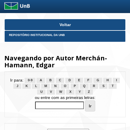
Skip
Voltar
navigation
REPOSITÓRIO INSTITUCIONAL DA UNB
Navegando por Autor Merchán-
Hamann, Edgar
Ir para:
0-9
A
B
C
D
E
F
G
H
I
J
K
L
M
N
O
P
Q
R
S
T
U
V
W
X
Y
Z
ou entre com as primeiras letras: