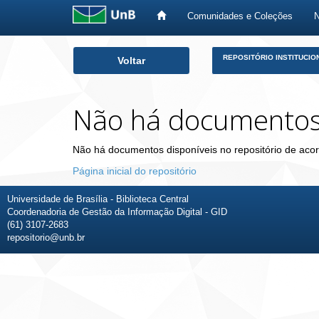
Comunidades e Coleções
Skip
REPOSITÓRIO INSTITUCIO
Voltar
navigation
Não há documento
Não há documentos disponíveis no repositório de acor
Página inicial do repositório
Universidade de Brasília - Biblioteca Central
Coordenadoria de Gestão da Informação Digital - GID
(61) 3107-2683
repositorio@unb.br