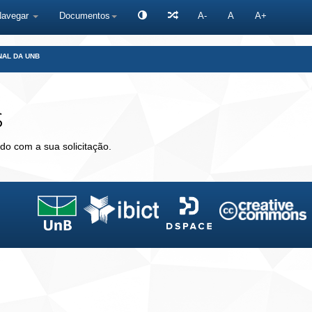
Navegar
Documentos
A-
A
A+
NAL DA UNB
s
do com a sua solicitação.