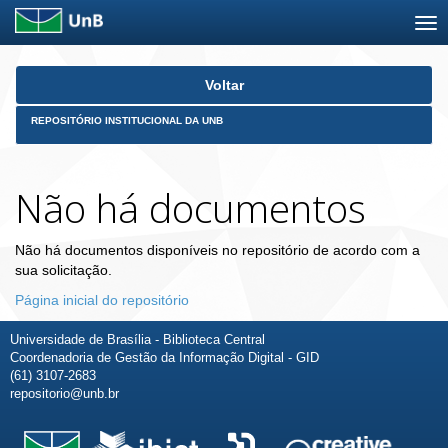
Skip
Voltar
navigation
REPOSITÓRIO INSTITUCIONAL DA UNB
Não há documentos
Não há documentos disponíveis no repositório de acordo com a
sua solicitação.
Página inicial do repositório
Universidade de Brasília - Biblioteca Central
Coordenadoria de Gestão da Informação Digital - GID
(61) 3107-2683
repositorio@unb.br