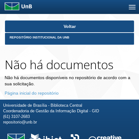
Skip
Voltar
navigation
REPOSITÓRIO INSTITUCIONAL DA UNB
Não há documentos
Não há documentos disponíveis no repositório de acordo com a
sua solicitação.
Página inicial do repositório
Universidade de Brasília - Biblioteca Central
Coordenadoria de Gestão da Informação Digital - GID
(61) 3107-2683
repositorio@unb.br