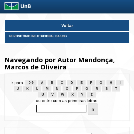
Skip
Voltar
navigation
REPOSITÓRIO INSTITUCIONAL DA UNB
Navegando por Autor Mendonça,
Marcos de Oliveira
Ir para:
0-9
A
B
C
D
E
F
G
H
I
J
K
L
M
N
O
P
Q
R
S
T
U
V
W
X
Y
Z
ou entre com as primeiras letras: