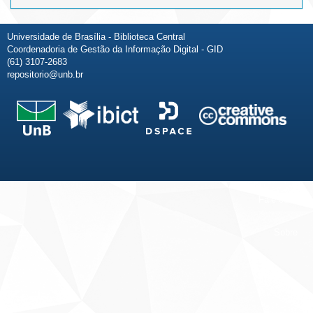
Universidade de Brasília - Biblioteca Central
Coordenadoria de Gestão da Informação Digital - GID
(61) 3107-2683
repositorio@unb.br
Fale conosco
Sobre