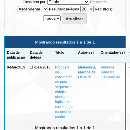
Classificar por:
Em ordem:
Resultados/Página
Registro(s):
Mostrando resultados 1 a 1 de 1
Data de
Data de
Título
Autor(es)
Orientador(es)
publicação
defesa
9-Mai-2019
11-Dez-2018
Proposta
Mendonça,
Andrade,
de
Marcos de
Vanessa
construção
Oliveira
Carvalho de
de uma
sequência
didática
abordando
tópicos de
cosmologia
no ensino
médio
Mostrando resultados 1 a 1 de 1