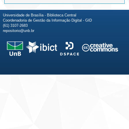
Universidade de Brasília - Biblioteca Central
Coordenadoria de Gestão da Informação Digital - GID
(61) 3107-2683
repositorio@unb.br
Fale conosco
Sobre