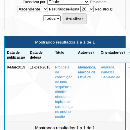
Classificar por:
Em ordem:
Resultados/Página
Registro(s):
Mostrando resultados 1 a 1 de 1
Data de
Data de
Título
Autor(es)
Orientador(es)
publicação
defesa
9-Mai-2019
11-Dez-2018
Proposta
Mendonça,
Andrade,
de
Marcos de
Vanessa
construção
Oliveira
Carvalho de
de uma
sequência
didática
abordando
tópicos de
cosmologia
no ensino
médio
Mostrando resultados 1 a 1 de 1