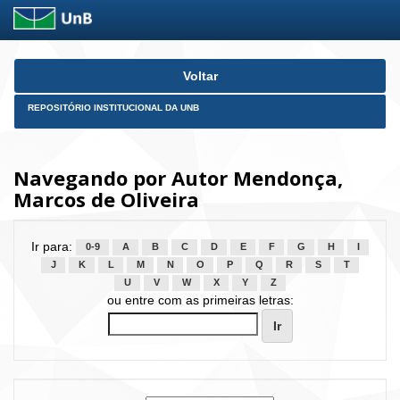
Skip
Voltar
navigation
REPOSITÓRIO INSTITUCIONAL DA UNB
Navegando por Autor Mendonça,
Marcos de Oliveira
Ir para:
0-9
A
B
C
D
E
F
G
H
I
J
K
L
M
N
O
P
Q
R
S
T
U
V
W
X
Y
Z
ou entre com as primeiras letras: