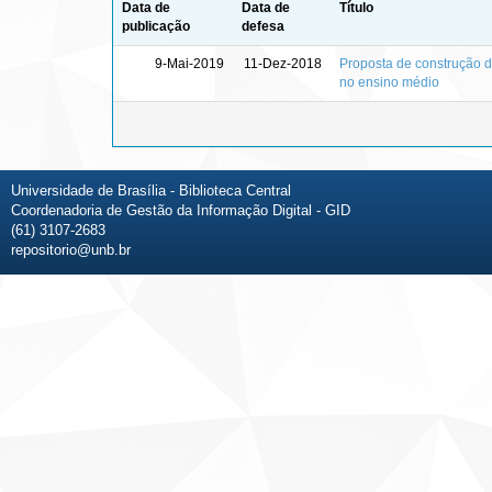
Data de
Data de
Título
publicação
defesa
9-Mai-2019
11-Dez-2018
Proposta de construção 
no ensino médio
Universidade de Brasília - Biblioteca Central
Coordenadoria de Gestão da Informação Digital - GID
(61) 3107-2683
repositorio@unb.br