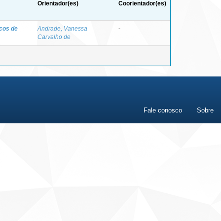
Orientador(es)
Coorientador(es)
cos de
Andrade, Vanessa
-
Carvalho de
Fale conosco
Sobre