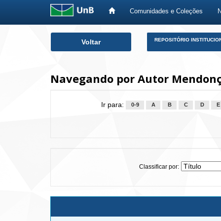
Comunidades e Coleções
Skip
REPOSITÓRIO INSTITUCIO
Voltar
navigation
Navegando por Autor Mendonça
Ir para:
0-9
A
B
C
D
E
Classificar por: