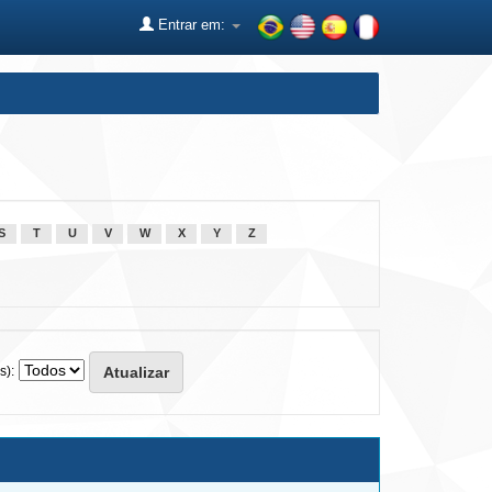
Entrar em:
S
T
U
V
W
X
Y
Z
s):