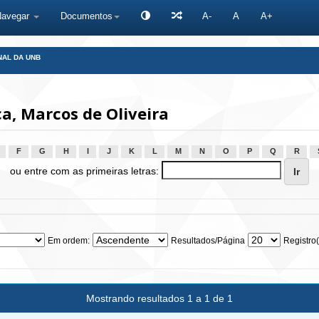
Navegar
Documentos
A-
A
A+
NAL DA UNB
, Marcos de Oliveira
F
G
H
I
J
K
L
M
N
O
P
Q
R
ou entre com as primeiras letras:
Em ordem:
Resultados/Página
Registro(
Mostrando resultados 1 a 1 de 1