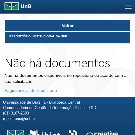
Skip
Voltar
navigation
REPOSITÓRIO INSTITUCIONAL DA UNB
Não há documentos
Não há documentos disponíveis no repositório de acordo com a
sua solicitação.
Página inicial do repositório
Universidade de Brasília - Biblioteca Central
Coordenadoria de Gestão da Informação Digital - GID
(61) 3107-2683
repositorio@unb.br