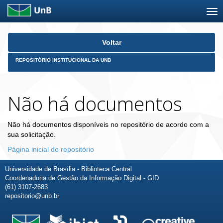
Skip
Voltar
navigation
REPOSITÓRIO INSTITUCIONAL DA UNB
Não há documentos
Não há documentos disponíveis no repositório de acordo com a
sua solicitação.
Página inicial do repositório
Universidade de Brasília - Biblioteca Central
Coordenadoria de Gestão da Informação Digital - GID
(61) 3107-2683
repositorio@unb.br