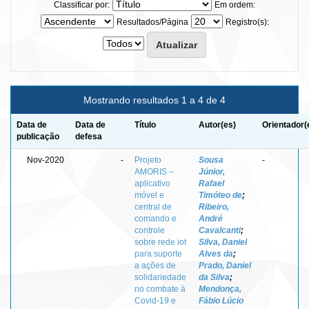
Classificar por:
Em ordem:
Resultados/Página
Registro(s):
Mostrando resultados 1 a 4 de 4
Data de
Data de
Título
Autor(es)
Orientador(
publicação
defesa
Nov-2020
-
Projeto
Sousa
-
AMORIS –
Júnior,
aplicativo
Rafael
móvel e
Timóteo de
;
central de
Ribeiro,
comando e
André
controle
Cavalcanti
;
sobre rede iot
Silva, Daniel
para suporte
Alves da
;
a ações de
Prado, Daniel
solidariedade
da Silva
;
no combate à
Mendonça,
Covid-19 e
Fábio Lúcio