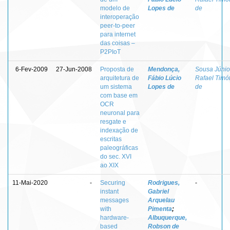
modelo de
Lopes de
de
interoperação
peer-to-peer
para internet
das coisas –
P2PIoT
6-Fev-2009
27-Jun-2008
Proposta de
Mendonça,
Sousa Júnio
arquitetura de
Fábio Lúcio
Rafael Timó
um sistema
Lopes de
de
com base em
OCR
neuronal para
resgate e
indexação de
escritas
paleográficas
do sec. XVI
ao XIX
11-Mai-2020
-
Securing
Rodrigues,
-
instant
Gabriel
messages
Arquelau
with
Pimenta
;
hardware-
Albuquerque,
based
Robson de