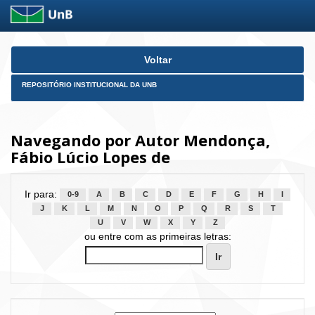
Skip
Voltar
navigation
REPOSITÓRIO INSTITUCIONAL DA UNB
Navegando por Autor Mendonça,
Fábio Lúcio Lopes de
Ir para:
0-9
A
B
C
D
E
F
G
H
I
J
K
L
M
N
O
P
Q
R
S
T
U
V
W
X
Y
Z
ou entre com as primeiras letras: