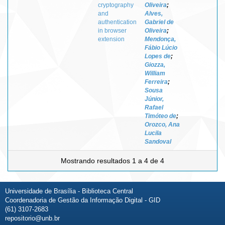
cryptography
Oliveira
;
and
Alves,
authentication
Gabriel de
in browser
Oliveira
;
extension
Mendonça,
Fábio Lúcio
Lopes de
;
Giozza,
William
Ferreira
;
Sousa
Júnior,
Rafael
Timóteo de
;
Orozco, Ana
Lucila
Sandoval
Mostrando resultados 1 a 4 de 4
Universidade de Brasília - Biblioteca Central
Coordenadoria de Gestão da Informação Digital - GID
(61) 3107-2683
repositorio@unb.br