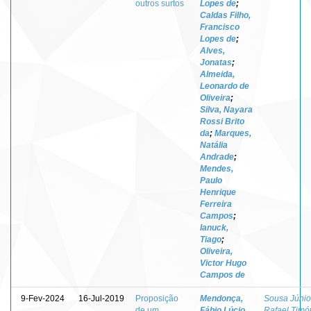
outros surtos
Lopes de
;
Caldas Filho,
Francisco
Lopes de
;
Alves,
Jonatas
;
Almeida,
Leonardo de
Oliveira
;
Silva, Nayara
Rossi Brito
da
;
Marques,
Natália
Andrade
;
Mendes,
Paulo
Henrique
Ferreira
Campos
;
Ianuck,
Tiago
;
Oliveira,
Victor Hugo
Campos de
9-Fev-2024
16-Jul-2019
Proposição
Mendonça,
Sousa Júnio
de um
Fábio Lúcio
Rafael Timó