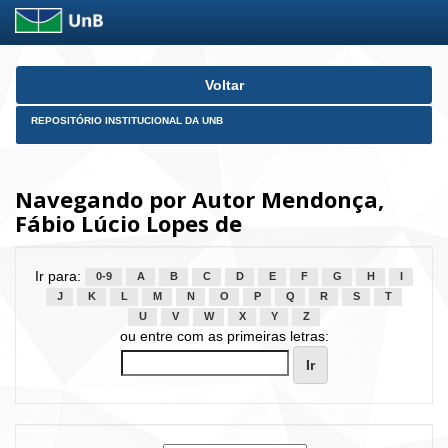
Skip
Voltar
navigation
REPOSITÓRIO INSTITUCIONAL DA UNB
Navegando por Autor Mendonça,
Fábio Lúcio Lopes de
Ir para:
0-9
A
B
C
D
E
F
G
H
I
J
K
L
M
N
O
P
Q
R
S
T
U
V
W
X
Y
Z
ou entre com as primeiras letras: