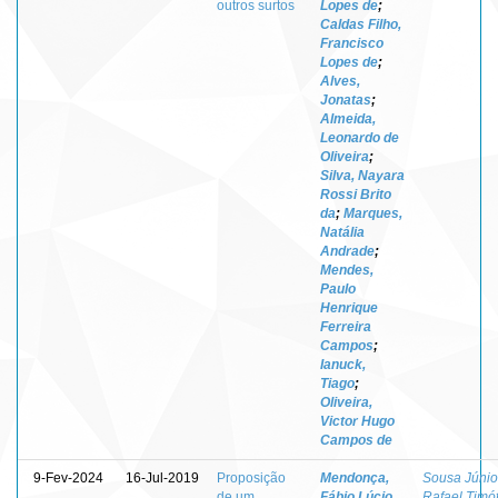
outros surtos
Lopes de
;
Caldas Filho,
Francisco
Lopes de
;
Alves,
Jonatas
;
Almeida,
Leonardo de
Oliveira
;
Silva, Nayara
Rossi Brito
da
;
Marques,
Natália
Andrade
;
Mendes,
Paulo
Henrique
Ferreira
Campos
;
Ianuck,
Tiago
;
Oliveira,
Victor Hugo
Campos de
9-Fev-2024
16-Jul-2019
Proposição
Mendonça,
Sousa Júnio
de um
Fábio Lúcio
Rafael Timó