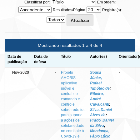
Classificar por:
Em ordem:
Resultados/Página
Registro(s):
Mostrando resultados 1 a 4 de 4
Data de
Data de
Título
Autor(es)
Orientador(
publicação
defesa
Nov-2020
-
Projeto
Sousa
-
AMORIS –
Júnior,
aplicativo
Rafael
móvel e
Timóteo de
;
central de
Ribeiro,
comando e
André
controle
Cavalcanti
;
sobre rede iot
Silva, Daniel
para suporte
Alves da
;
a ações de
Prado, Daniel
solidariedade
da Silva
;
no combate à
Mendonça,
Covid-19 e
Fábio Lúcio