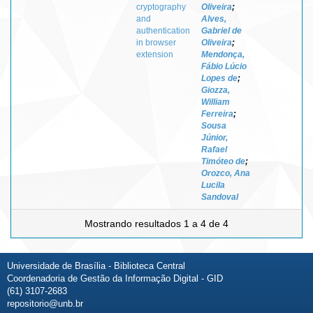
cryptography
Oliveira
;
and
Alves,
authentication
Gabriel de
in browser
Oliveira
;
extension
Mendonça,
Fábio Lúcio
Lopes de
;
Giozza,
William
Ferreira
;
Sousa
Júnior,
Rafael
Timóteo de
;
Orozco, Ana
Lucila
Sandoval
Mostrando resultados 1 a 4 de 4
Universidade de Brasília - Biblioteca Central
Coordenadoria de Gestão da Informação Digital - GID
(61) 3107-2683
repositorio@unb.br