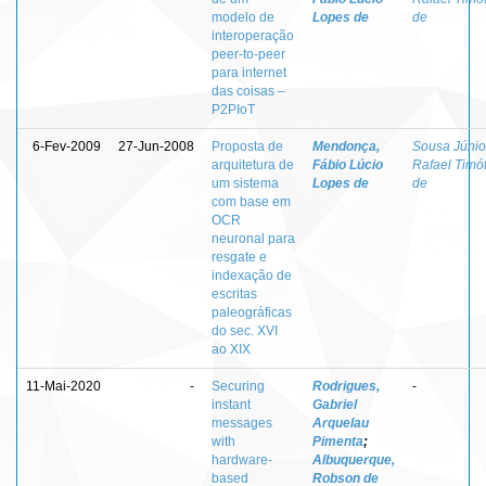
modelo de
Lopes de
de
interoperação
peer-to-peer
para internet
das coisas –
P2PIoT
6-Fev-2009
27-Jun-2008
Proposta de
Mendonça,
Sousa Júnio
arquitetura de
Fábio Lúcio
Rafael Timó
um sistema
Lopes de
de
com base em
OCR
neuronal para
resgate e
indexação de
escritas
paleográficas
do sec. XVI
ao XIX
11-Mai-2020
-
Securing
Rodrigues,
-
instant
Gabriel
messages
Arquelau
with
Pimenta
;
hardware-
Albuquerque,
based
Robson de