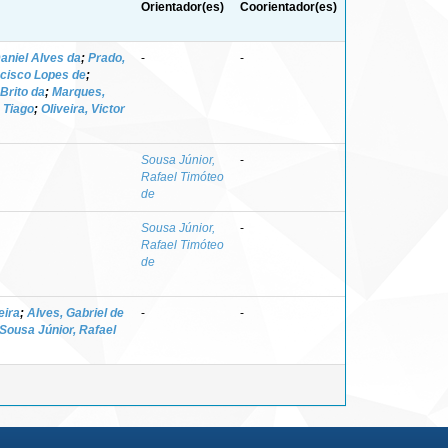
Orientador(es)
Coorientador(es)
Daniel Alves da
;
Prado,
-
-
ncisco Lopes de
;
Brito da
;
Marques,
 Tiago
;
Oliveira, Victor
Sousa Júnior,
-
Rafael Timóteo
de
Sousa Júnior,
-
Rafael Timóteo
de
eira
;
Alves, Gabriel de
-
-
Sousa Júnior, Rafael