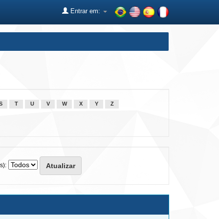
Entrar em:
S
T
U
V
W
X
Y
Z
s):