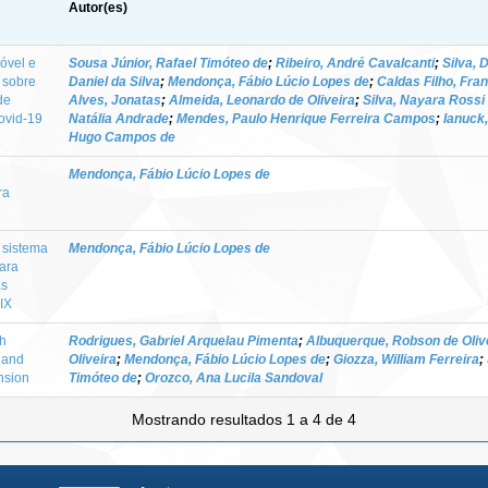
Autor(es)
óvel e
Sousa Júnior, Rafael Timóteo de
;
Ribeiro, André Cavalcanti
;
Silva, 
 sobre
Daniel da Silva
;
Mendonça, Fábio Lúcio Lopes de
;
Caldas Filho, Fra
de
Alves, Jonatas
;
Almeida, Leonardo de Oliveira
;
Silva, Nayara Rossi 
ovid-19
Natália Andrade
;
Mendes, Paulo Henrique Ferreira Campos
;
Ianuck,
Hugo Campos de
Mendonça, Fábio Lúcio Lopes de
ra
 sistema
Mendonça, Fábio Lúcio Lopes de
ara
as
IX
th
Rodrigues, Gabriel Arquelau Pimenta
;
Albuquerque, Robson de Oliv
 and
Oliveira
;
Mendonça, Fábio Lúcio Lopes de
;
Giozza, William Ferreira
;
nsion
Timóteo de
;
Orozco, Ana Lucila Sandoval
Mostrando resultados 1 a 4 de 4