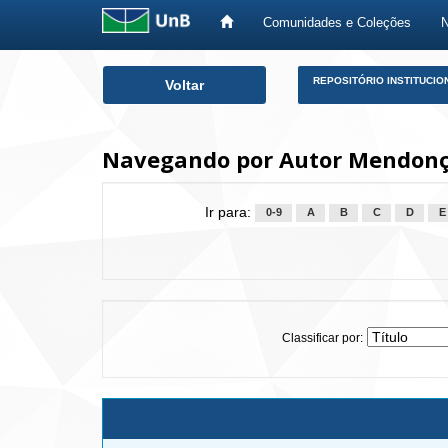
Comunidades e Coleções
Skip
REPOSITÓRIO INSTITUCIO
Voltar
navigation
Navegando por Autor Mendonça
Ir para:
0-9
A
B
C
D
E
Classificar por: