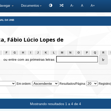
Navegar
Documentos
A-
A
A+
NAL DA UNB
, Fábio Lúcio Lopes de
F
G
H
I
J
K
L
M
N
O
P
Q
R
ou entre com as primeiras letras:
Em ordem:
Resultados/Página
Registro(
Mostrando resultados 1 a 4 de 4