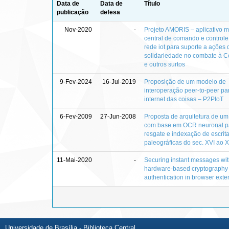
Data de
Data de
Título
publicação
defesa
Nov-2020
-
Projeto AMORIS – aplicativo m
central de comando e controle
rede iot para suporte a ações 
solidariedade no combate à C
e outros surtos
9-Fev-2024
16-Jul-2019
Proposição de um modelo de
interoperação peer-to-peer pa
internet das coisas – P2PIoT
6-Fev-2009
27-Jun-2008
Proposta de arquitetura de um
com base em OCR neuronal p
resgate e indexação de escrit
paleográficas do sec. XVI ao X
11-Mai-2020
-
Securing instant messages wi
hardware-based cryptography
authentication in browser exte
Universidade de Brasília - Biblioteca Central