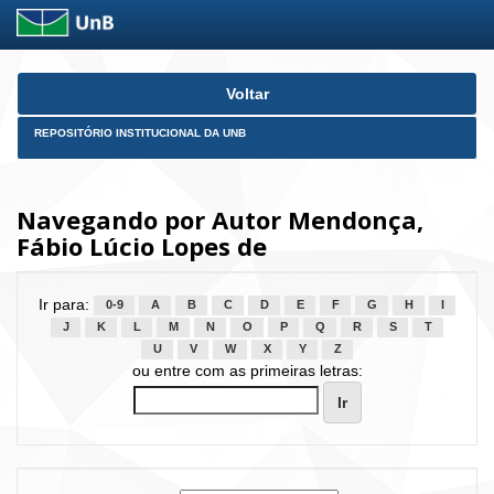
Skip
Voltar
navigation
REPOSITÓRIO INSTITUCIONAL DA UNB
Navegando por Autor Mendonça,
Fábio Lúcio Lopes de
Ir para:
0-9
A
B
C
D
E
F
G
H
I
J
K
L
M
N
O
P
Q
R
S
T
U
V
W
X
Y
Z
ou entre com as primeiras letras: