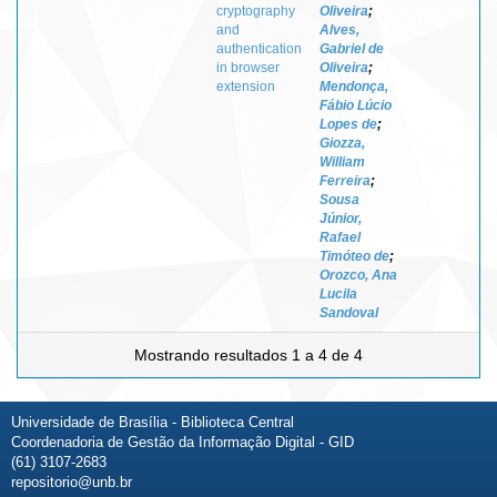
cryptography
Oliveira
;
and
Alves,
authentication
Gabriel de
in browser
Oliveira
;
extension
Mendonça,
Fábio Lúcio
Lopes de
;
Giozza,
William
Ferreira
;
Sousa
Júnior,
Rafael
Timóteo de
;
Orozco, Ana
Lucila
Sandoval
Mostrando resultados 1 a 4 de 4
Universidade de Brasília - Biblioteca Central
Coordenadoria de Gestão da Informação Digital - GID
(61) 3107-2683
repositorio@unb.br