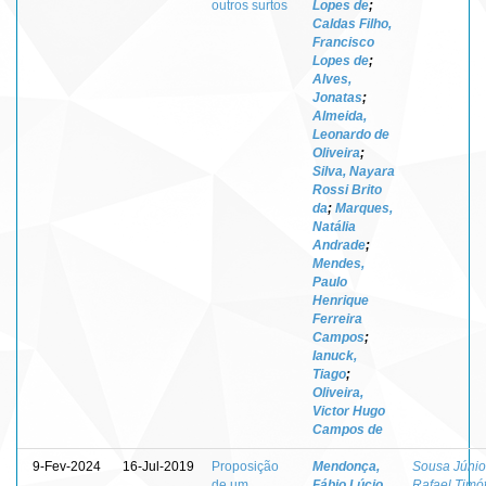
outros surtos
Lopes de
;
Caldas Filho,
Francisco
Lopes de
;
Alves,
Jonatas
;
Almeida,
Leonardo de
Oliveira
;
Silva, Nayara
Rossi Brito
da
;
Marques,
Natália
Andrade
;
Mendes,
Paulo
Henrique
Ferreira
Campos
;
Ianuck,
Tiago
;
Oliveira,
Victor Hugo
Campos de
9-Fev-2024
16-Jul-2019
Proposição
Mendonça,
Sousa Júnio
de um
Fábio Lúcio
Rafael Timó