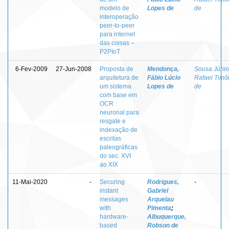
modelo de
Lopes de
de
interoperação
peer-to-peer
para internet
das coisas –
P2PIoT
6-Fev-2009
27-Jun-2008
Proposta de
Mendonça,
Sousa Júnio
arquitetura de
Fábio Lúcio
Rafael Timó
um sistema
Lopes de
de
com base em
OCR
neuronal para
resgate e
indexação de
escritas
paleográficas
do sec. XVI
ao XIX
11-Mai-2020
-
Securing
Rodrigues,
-
instant
Gabriel
messages
Arquelau
with
Pimenta
;
hardware-
Albuquerque,
based
Robson de