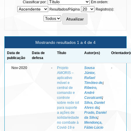
Classificar por:
Em ordem:
Resultados/Página
Registro(s):
Mostrando resultados 1 a 4 de 4
Data de
Data de
Título
Autor(es)
Orientador(
publicação
defesa
Nov-2020
-
Projeto
Sousa
-
AMORIS –
Júnior,
aplicativo
Rafael
móvel e
Timóteo de
;
central de
Ribeiro,
comando e
André
controle
Cavalcanti
;
sobre rede iot
Silva, Daniel
para suporte
Alves da
;
a ações de
Prado, Daniel
solidariedade
da Silva
;
no combate à
Mendonça,
Covid-19 e
Fábio Lúcio