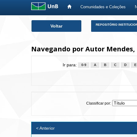
Comunidades e Coleções
Skip
REPOSITÓRIO INSTITUCIO
Voltar
navigation
Navegando por Autor Mendes, N
Ir para:
0-9
A
B
C
D
E
Classificar por:
< Anterior