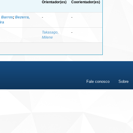
Orientador(es)
Coorientador(es)
s Barros
;
Bezerra,
-
-
ira
Takasago,
-
Milene
Fale conosco
Sobre