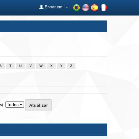
Entrar em:
S
T
U
V
W
X
Y
Z
s):