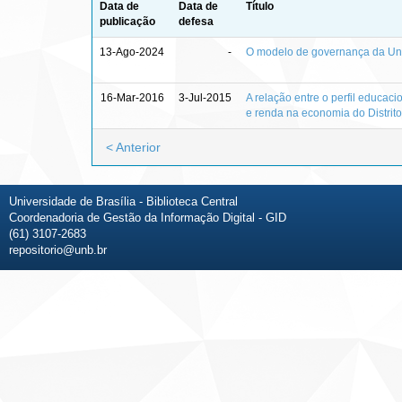
Data de
Data de
Título
publicação
defesa
13-Ago-2024
-
O modelo de governança da Uni
16-Mar-2016
3-Jul-2015
A relação entre o perfil educac
e renda na economia do Distrit
< Anterior
Universidade de Brasília - Biblioteca Central
Coordenadoria de Gestão da Informação Digital - GID
(61) 3107-2683
repositorio@unb.br