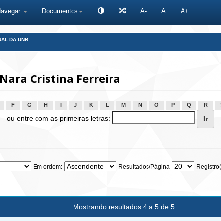
Navegar
Documentos
A-
A
A+
NAL DA UNB
ara Cristina Ferreira
F
G
H
I
J
K
L
M
N
O
P
Q
R
ou entre com as primeiras letras:
Em ordem:
Resultados/Página
Registro(
Mostrando resultados 4 a 5 de 5