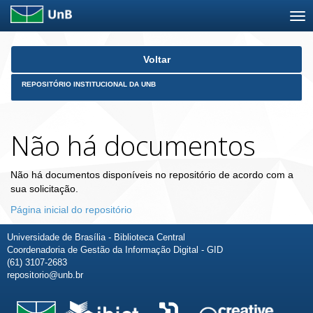
Skip
Voltar
navigation
REPOSITÓRIO INSTITUCIONAL DA UNB
Não há documentos
Não há documentos disponíveis no repositório de acordo com a
sua solicitação.
Página inicial do repositório
Universidade de Brasília - Biblioteca Central
Coordenadoria de Gestão da Informação Digital - GID
(61) 3107-2683
repositorio@unb.br