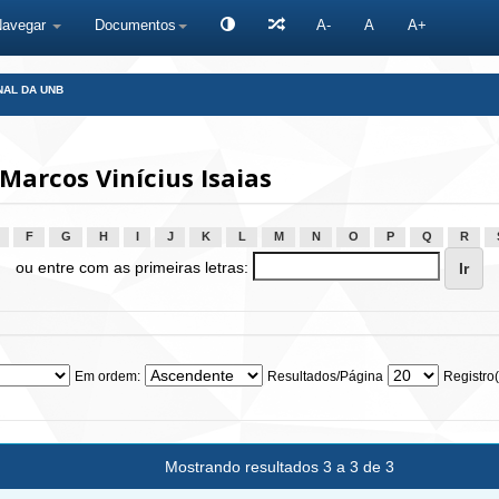
Navegar
Documentos
A-
A
A+
NAL DA UNB
arcos Vinícius Isaias
F
G
H
I
J
K
L
M
N
O
P
Q
R
ou entre com as primeiras letras:
Em ordem:
Resultados/Página
Registro(
Mostrando resultados 3 a 3 de 3