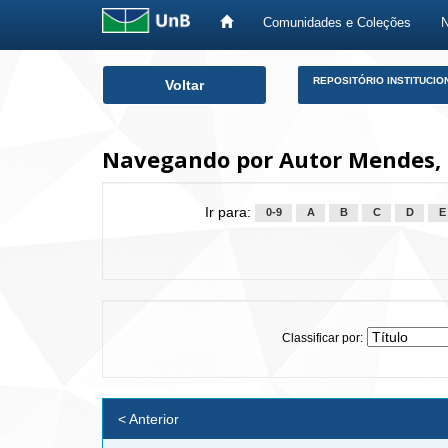
Comunidades e Coleções
Skip
REPOSITÓRIO INSTITUCIO
Voltar
navigation
Navegando por Autor Mendes, M
Ir para:
0-9
A
B
C
D
E
Classificar por:
< Anterior