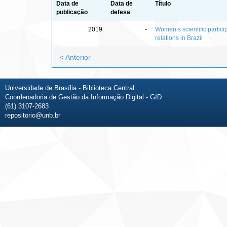
Data de
Data de
Título
publicação
defesa
2019
-
Women’s scientific particip
relations in Brazil
< Anterior
Universidade de Brasília - Biblioteca Central
Coordenadoria de Gestão da Informação Digital - GID
(61) 3107-2683
repositorio@unb.br