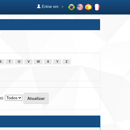
Entrar em:
S
T
U
V
W
X
Y
Z
s):