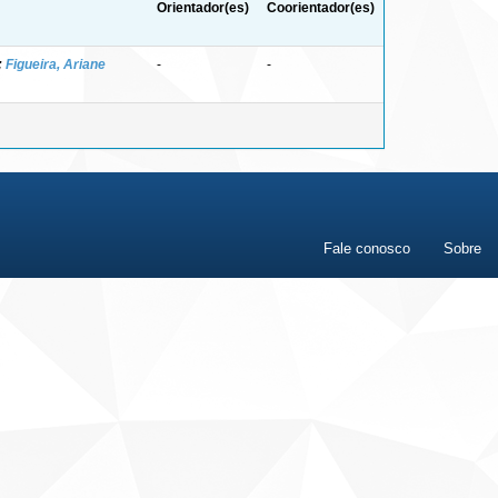
Orientador(es)
Coorientador(es)
;
Figueira, Ariane
-
-
Fale conosco
Sobre